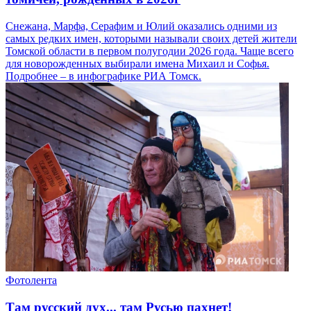
Снежана, Марфа, Серафим и Юлий оказались одними из
самых редких имен, которыми называли своих детей жители
Томской области в первом полугодии 2026 года. Чаще всего
для новорожденных выбирали имена Михаил и Софья.
Подробнее – в инфографике РИА Томск.
Фотолента
Там русский дух... там Русью пахнет!