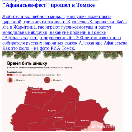
"Афанасьев-фест" прошел в Томске
Любители волшебного мира, где лягушка может быть
царевной, где живут-поживают Крошечка-Хаврошечка, Баба-
яга и Жар-птица, где играют гусли-самогуды и растут
молодильные яблочки, накануне провели в Томске
"Афанасьев-фест", приуроченный к 200-летию известного
собирателя русских народных сказок Александра Афанасьева.
Как это было – на фото РИА Томск.