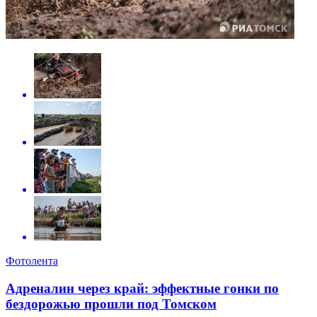
Фотолента
Адреналин через край: эффектные гонки по
бездорожью прошли под Томском