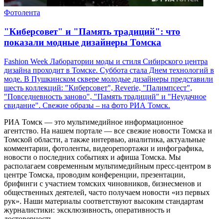
Фотолента
"Киберсовет" и "Память традиций": что
показали модные дизайнеры Томска
Fashion Week Лаборатории моды и стиля Сибирского центра
дизайна проходит в Томске. Суббота стала Днем технологий в
моде. В Пушкинском сквере молодые дизайнеры представили
шесть коллекций: "Киберсовет", Reverie, "Палимпсест",
"Повседневность заново", "Память традиций" и "Неудачное
свидание". Свежие образы – на фото РИА Томск.
РИА Томск — это мультимедийное информационное
агентство. На нашем портале — все свежие новости Томска и
Томской области, а также интервью, аналитика, актуальные
комментарии, фотоленты, видеорепортажи и инфографика,
новости о последних событиях и афиша Томска. Мы
располагаем современным мультимедийным пресс-центром в
центре Томска, проводим конференции, презентации,
брифинги с участием томских чиновников, бизнесменов и
общественных деятелей, часто получаем новости «из первых
рук». Наши материалы соответствуют высоким стандартам
журналистики: эксклюзивность, оперативность и
достоверность.