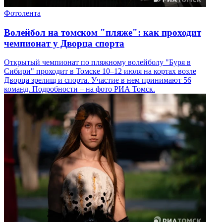
Фотолента
Волейбол на томском "пляже": как проходит
чемпионат у Дворца спорта
Открытый чемпионат по пляжному волейболу "Буря в
Сибири" проходит в Томске 10–12 июля на кортах возле
Дворца зрелищ и спорта. Участие в нем принимают 56
команд. Подробности – на фото РИА Томск.