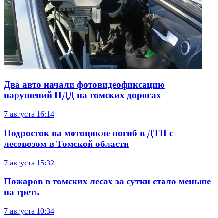
Два авто начали фотовидеофиксацию
нарушений ПДД на томских дорогах
7 августа
16:14
Подросток на мотоцикле погиб в ДТП с
лесовозом в Томской области
7 августа
15:32
Пожаров в томских лесах за сутки стало меньше
на треть
7 августа
10:34