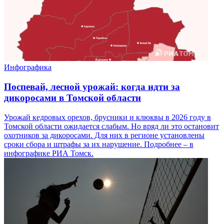
Инфографика
Поспевай, лесной урожай: когда идти за
дикоросами в Томской области
Урожай кедровых орехов, брусники и клюквы в 2026 году в
Томской области ожидается слабым. Но вряд ли это остановит
охотников за дикоросами. Для них в регионе установлены
сроки сбора и штрафы за их нарушение. Подробнее – в
инфографике РИА Томск.