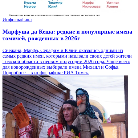
Инфографика
Марфуша да Кеша: редкие и популярные имена
томичей, рожденных в 2026г
Снежана, Марфа, Серафим и Юлий оказались одними из
самых редких имен, которыми называли своих детей жители
Томской области в первом полугодии 2026 года. Чаще всего
для новорожденных выбирали имена Михаил и Софья.
Подробнее – в инфографике РИА Томск.