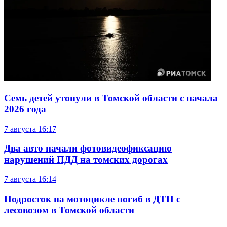
Семь детей утонули в Томской области с начала
2026 года
7 августа
16:17
Два авто начали фотовидеофиксацию
нарушений ПДД на томских дорогах
7 августа
16:14
Подросток на мотоцикле погиб в ДТП с
лесовозом в Томской области