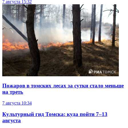
7 августа
15:32
Пожаров в томских лесах за сутки стало меньше
на треть
7 августа
10:34
Культурный гид Томска: куда пойти 7–13
августа