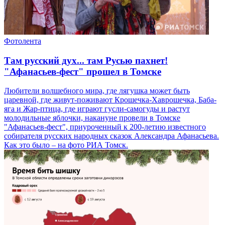
Фотолента
Там русский дух... там Русью пахнет!
"Афанасьев-фест" прошел в Томске
Любители волшебного мира, где лягушка может быть
царевной, где живут-поживают Крошечка-Хаврошечка, Баба-
яга и Жар-птица, где играют гусли-самогуды и растут
молодильные яблочки, накануне провели в Томске
"Афанасьев-фест", приуроченный к 200-летию известного
собирателя русских народных сказок Александра Афанасьева.
Как это было – на фото РИА Томск.