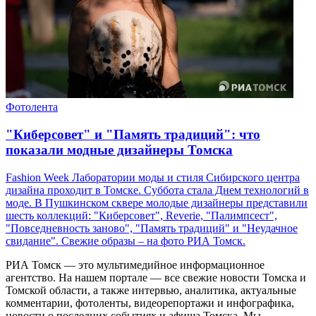
Фотолента
"Киберсовет" и "Память традиций": что
показали модные дизайнеры Томска
Fashion Week Лаборатории моды и стиля Сибирского центра
дизайна проходит в Томске. Суббота стала Днем технологий в
моде. В Пушкинском сквере молодые дизайнеры представили
шесть коллекций: "Киберсовет", Reverie, "Палимпсест",
"Повседневность заново", "Память традиций" и "Неудачное
свидание". Свежие образы – на фото РИА Томск.
РИА Томск — это мультимедийное информационное
агентство. На нашем портале — все свежие новости Томска и
Томской области, а также интервью, аналитика, актуальные
комментарии, фотоленты, видеорепортажи и инфографика,
новости о последних событиях и афиша Томска. Мы