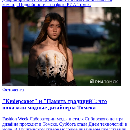
команд. Подробности – на фото РИА Томск.
Фотолента
"Киберсовет" и "Память традиций": что
показали модные дизайнеры Томска
Fashion Week Лаборатории моды и стиля Сибирского центра
дизайна проходит в Томске. Суббота стала Днем технологий в
моде. В Пушкинском сквере молодые дизайнеры представили