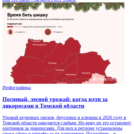
Инфографика
Поспевай, лесной урожай: когда идти за
дикоросами в Томской области
Урожай кедровых орехов, брусники и клюквы в 2026 году в
Томской области ожидается слабым. Но вряд ли это остановит
охотников за дикоросами. Для них в регионе установлены
сроки сбора и штрафы за их нарушение. Подробнее – в