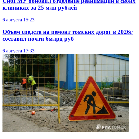
СибГМУ обновил отделение реанимации в своих
клиниках за 25 млн рублей
6 августа
15:23
Объем средств на ремонт томских дорог в 2026г
составил почти 6млрд руб
6 августа
17:33