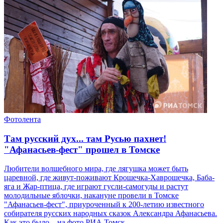
Фотолента
Там русский дух... там Русью пахнет!
"Афанасьев-фест" прошел в Томске
Любители волшебного мира, где лягушка может быть
царевной, где живут-поживают Крошечка-Хаврошечка, Баба-
яга и Жар-птица, где играют гусли-самогуды и растут
молодильные яблочки, накануне провели в Томске
"Афанасьев-фест", приуроченный к 200-летию известного
собирателя русских народных сказок Александра Афанасьева.
Как это было – на фото РИА Томск.