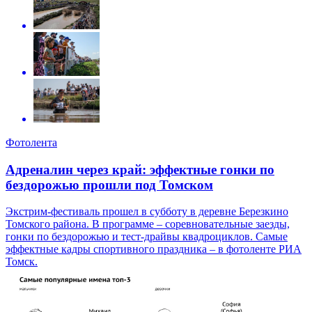
Фотолента
Адреналин через край: эффектные гонки по
бездорожью прошли под Томском
Экстрим-фестиваль прошел в субботу в деревне Березкино
Томского района. В программе – соревновательные заезды,
гонки по бездорожью и тест-драйвы квадроциклов. Самые
эффектные кадры спортивного праздника – в фотоленте РИА
Томск.