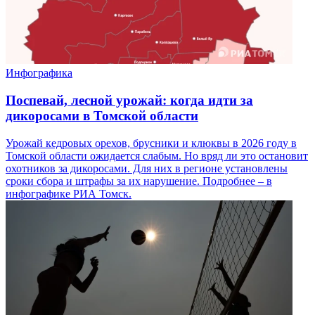
Инфографика
Поспевай, лесной урожай: когда идти за
дикоросами в Томской области
Урожай кедровых орехов, брусники и клюквы в 2026 году в
Томской области ожидается слабым. Но вряд ли это остановит
охотников за дикоросами. Для них в регионе установлены
сроки сбора и штрафы за их нарушение. Подробнее – в
инфографике РИА Томск.