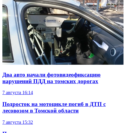
Два авто начали фотовидеофиксацию
нарушений ПДД на томских дорогах
7 августа
16:14
Подросток на мотоцикле погиб в ДТП с
лесовозом в Томской области
7 августа
15:32