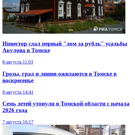
Инвестор сдал первый "дом за рубль" усадьбы
Акулова в Томске
8 августа
11:03
Грозы, град и ливни ожидаются в Томске в
воскресенье
8 августа
14:41
Семь детей утонули в Томской области с начала
2026 года
7 августа
16:17