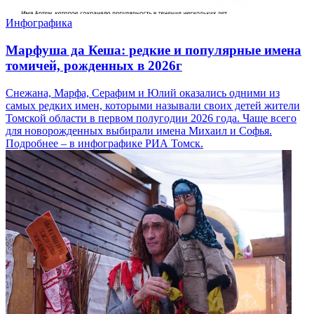
Инфографика
Марфуша да Кеша: редкие и популярные имена
томичей, рожденных в 2026г
Снежана, Марфа, Серафим и Юлий оказались одними из
самых редких имен, которыми называли своих детей жители
Томской области в первом полугодии 2026 года. Чаще всего
для новорожденных выбирали имена Михаил и Софья.
Подробнее – в инфографике РИА Томск.