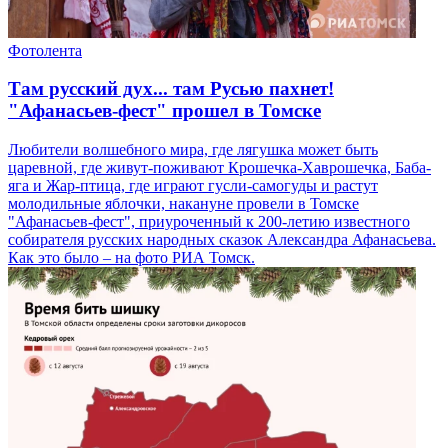
Фотолента
Там русский дух... там Русью пахнет!
"Афанасьев-фест" прошел в Томске
Любители волшебного мира, где лягушка может быть
царевной, где живут-поживают Крошечка-Хаврошечка, Баба-
яга и Жар-птица, где играют гусли-самогуды и растут
молодильные яблочки, накануне провели в Томске
"Афанасьев-фест", приуроченный к 200-летию известного
собирателя русских народных сказок Александра Афанасьева.
Как это было – на фото РИА Томск.