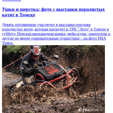
Ушки и шерстка: фото с выставки породистых
котят в Томске
Девять питомников участвуют в выставке-продаже
породистых котят, которая проходит в ТРК "Лето" в Томске в
субботу. Невская маскарадная кошка, мейн-куны, ориенталы и
другие не менее очаровательные пушистики – на фото РИА
Томск.