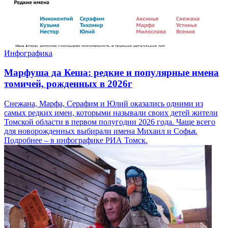
Инфографика
Марфуша да Кеша: редкие и популярные имена
томичей, рожденных в 2026г
Снежана, Марфа, Серафим и Юлий оказались одними из
самых редких имен, которыми называли своих детей жители
Томской области в первом полугодии 2026 года. Чаще всего
для новорожденных выбирали имена Михаил и Софья.
Подробнее – в инфографике РИА Томск.