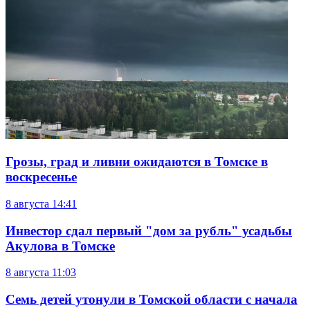
Грозы, град и ливни ожидаются в Томске в
воскресенье
8 августа
14:41
Инвестор сдал первый "дом за рубль" усадьбы
Акулова в Томске
8 августа
11:03
Семь детей утонули в Томской области с начала