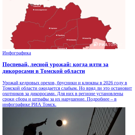
Инфографика
Поспевай, лесной урожай: когда идти за
дикоросами в Томской области
Урожай кедровых орехов, брусники и клюквы в 2026 году в
Томской области ожидается слабым. Но вряд ли это остановит
охотников за дикоросами. Для них в регионе установлены
сроки сбора и штрафы за их нарушение. Подробнее – в
инфографике РИА Томск.