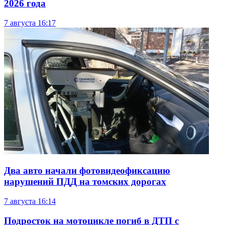
2026 года
7 августа
16:17
Два авто начали фотовидеофиксацию
нарушений ПДД на томских дорогах
7 августа
16:14
Подросток на мотоцикле погиб в ДТП с