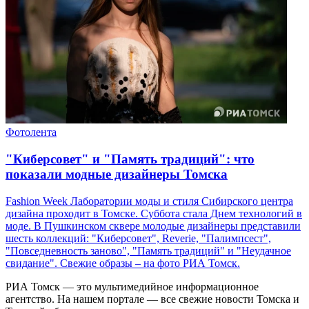
Фотолента
"Киберсовет" и "Память традиций": что
показали модные дизайнеры Томска
Fashion Week Лаборатории моды и стиля Сибирского центра
дизайна проходит в Томске. Суббота стала Днем технологий в
моде. В Пушкинском сквере молодые дизайнеры представили
шесть коллекций: "Киберсовет", Reverie, "Палимпсест",
"Повседневность заново", "Память традиций" и "Неудачное
свидание". Свежие образы – на фото РИА Томск.
РИА Томск — это мультимедийное информационное
агентство. На нашем портале — все свежие новости Томска и