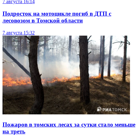
7 августа
16:14
Подросток на мотоцикле погиб в ДТП с
лесовозом в Томской области
7 августа
15:32
Пожаров в томских лесах за сутки стало меньше
на треть