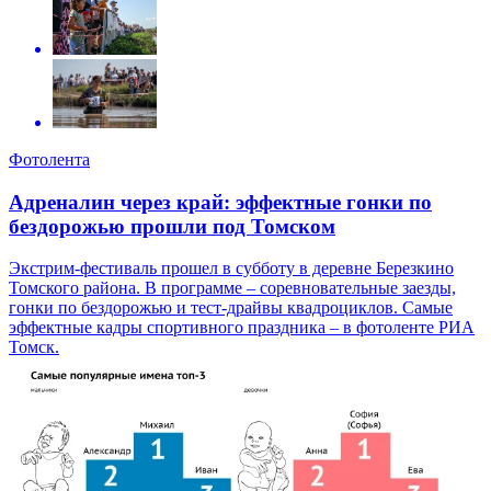
Фотолента
Адреналин через край: эффектные гонки по
бездорожью прошли под Томском
Экстрим-фестиваль прошел в субботу в деревне Березкино
Томского района. В программе – соревновательные заезды,
гонки по бездорожью и тест-драйвы квадроциклов. Самые
эффектные кадры спортивного праздника – в фотоленте РИА
Томск.