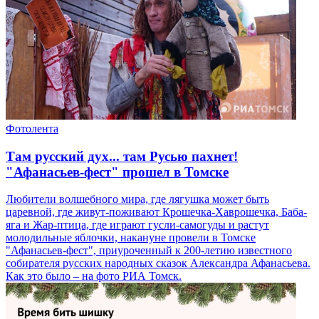
Фотолента
Там русский дух... там Русью пахнет!
"Афанасьев-фест" прошел в Томске
Любители волшебного мира, где лягушка может быть
царевной, где живут-поживают Крошечка-Хаврошечка, Баба-
яга и Жар-птица, где играют гусли-самогуды и растут
молодильные яблочки, накануне провели в Томске
"Афанасьев-фест", приуроченный к 200-летию известного
собирателя русских народных сказок Александра Афанасьева.
Как это было – на фото РИА Томск.