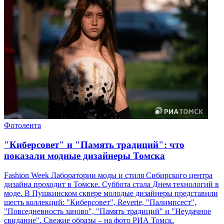
Фотолента
"Киберсовет" и "Память традиций": что
показали модные дизайнеры Томска
Fashion Week Лаборатории моды и стиля Сибирского центра
дизайна проходит в Томске. Суббота стала Днем технологий в
моде. В Пушкинском сквере молодые дизайнеры представили
шесть коллекций: "Киберсовет", Reverie, "Палимпсест",
"Повседневность заново", "Память традиций" и "Неудачное
свидание". Свежие образы – на фото РИА Томск.