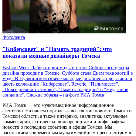
Фотолента
"Киберсовет" и "Память традиций": что
показали модные дизайнеры Томска
Fashion Week Лаборатории моды и стиля Сибирского центра
дизайна проходит в Томске. Суббота стала Днем технологий в
моде. В Пушкинском сквере молодые дизайнеры представили
шесть коллекций: "Киберсовет", Reverie, "Палимпсест",
"Повседневность заново", "Память традиций" и "Неудачное
свидание". Свежие образы – на фото РИА Томск.
РИА Томск — это мультимедийное информационное
агентство. На нашем портале — все свежие новости Томска и
Томской области, а также интервью, аналитика, актуальные
комментарии, фотоленты, видеорепортажи и инфографика,
новости о последних событиях и афиша Томска. Мы
располагаем современным мультимедийным пресс-центром в