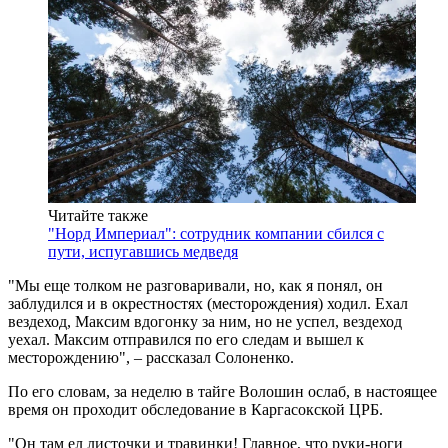
Читайте также
"Норд Империал": сотрудник компании сбился с
пути, испугавшись медведя
"Мы еще толком не разговаривали, но, как я понял, он
заблудился и в окрестностях (месторождения) ходил. Ехал
вездеход, Максим вдогонку за ним, но не успел, вездеход
уехал. Максим отправился по его следам и вышел к
месторождению", – рассказал Солоненко.
По его словам, за неделю в тайге Волошин ослаб, в настоящее
время он проходит обследование в Каргасокской ЦРБ.
"Он там ел листочки и травинки! Главное, что руки-ноги