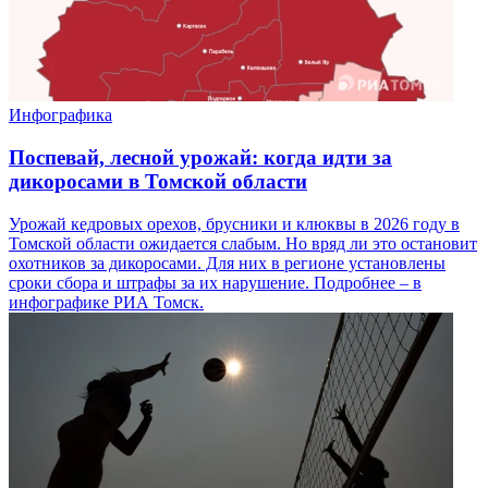
Инфографика
Поспевай, лесной урожай: когда идти за
дикоросами в Томской области
Урожай кедровых орехов, брусники и клюквы в 2026 году в
Томской области ожидается слабым. Но вряд ли это остановит
охотников за дикоросами. Для них в регионе установлены
сроки сбора и штрафы за их нарушение. Подробнее – в
инфографике РИА Томск.