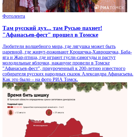
Фотолента
Там русский дух... там Русью пахнет!
"Афанасьев-фест" прошел в Томске
Любители волшебного мира, где лягушка может быть
царевной, где живут-поживают Крошечка-Хаврошечка, Баба-
яга и Жар-птица, где играют гусли-самогуды и растут
молодильные яблочки, накануне провели в Томске
"Афанасьев-фест", приуроченный к 200-летию известного
собирателя русских народных сказок Александра Афанасьева.
Как это было – на фото РИА Томск.