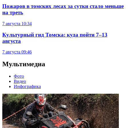
Пожаров в томских лесах за сутки стало меньше
на треть
7 августа
10:34
Культурный гид Томска: куда пойти 7–13
августа
7 августа
09:46
Мультимедиа
Фото
Видео
Инфографика