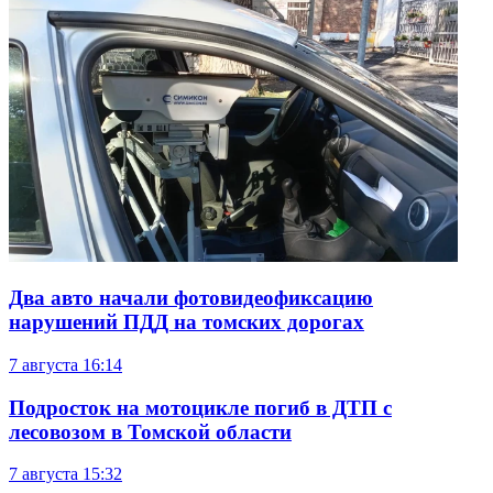
Два авто начали фотовидеофиксацию
нарушений ПДД на томских дорогах
7 августа
16:14
Подросток на мотоцикле погиб в ДТП с
лесовозом в Томской области
7 августа
15:32