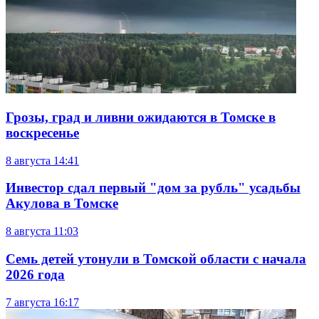
Грозы, град и ливни ожидаются в Томске в
воскресенье
8 августа
14:41
Инвестор сдал первый "дом за рубль" усадьбы
Акулова в Томске
8 августа
11:03
Семь детей утонули в Томской области с начала
2026 года
7 августа
16:17