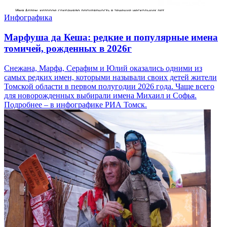
Инфографика
Марфуша да Кеша: редкие и популярные имена
томичей, рожденных в 2026г
Снежана, Марфа, Серафим и Юлий оказались одними из
самых редких имен, которыми называли своих детей жители
Томской области в первом полугодии 2026 года. Чаще всего
для новорожденных выбирали имена Михаил и Софья.
Подробнее – в инфографике РИА Томск.