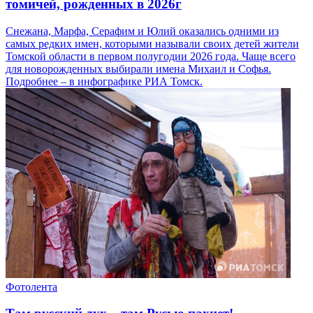
томичей, рожденных в 2026г
Снежана, Марфа, Серафим и Юлий оказались одними из
самых редких имен, которыми называли своих детей жители
Томской области в первом полугодии 2026 года. Чаще всего
для новорожденных выбирали имена Михаил и Софья.
Подробнее – в инфографике РИА Томск.
Фотолента