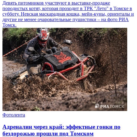
Девять питомников участвуют в выставке-продаже
породистых котят, которая проходит в ТРК "Лето" в Томске в
субботу. Невская маскарадная кошка, мейн-куны, ориенталы и
другие не менее очаровательные пушистики – на фото РИА
Томск.
Фотолента
Адреналин через край: эффектные гонки по
бездорожью прошли под Томском