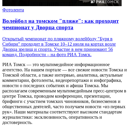
Фотолента
Волейбол на томском "пляже": как проходит
чемпионат у Дворца спорта
Открытый чемпионат по пляжному волейболу "Буря в
Сибири" проходит в Томске 10–12 июля на кортах возле
Дворца зрелищ и спорта. Участие в нем принимают 56
команд. Подробности – на фото РИА Томск.
РИА Томск — это мультимедийное информационное
агентство. На нашем портале — все свежие новости Томска и
Томской области, а также интервью, аналитика, актуальные
комментарии, фотоленты, видеорепортажи и инфографика,
новости о последних событиях и афиша Томска. Мы
располагаем современным мультимедийным пресс-центром в
центре Томска, проводим конференции, презентации,
брифинги с участием томских чиновников, бизнесменов и
общественных деятелей, часто получаем новости «из первых
рук». Наши материалы соответствуют высоким стандартам
журналистики: эксклюзивность, оперативность и
достоверность.