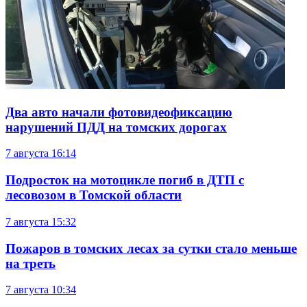
Два авто начали фотовидеофиксацию
нарушений ПДД на томских дорогах
7 августа
16:14
Подросток на мотоцикле погиб в ДТП с
лесовозом в Томской области
7 августа
15:32
Пожаров в томских лесах за сутки стало меньше
на треть
7 августа
10:34