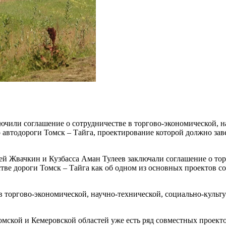
лючили соглашение о сотрудничестве в торгово-экономической, н
о автодороги Томск – Тайга, проектирование которой должно за
гей Жвачкин и Кузбасса Аман Тулеев заключали соглашение о то
стве дороги Томск – Тайга как об одном из основных проектов 
в торгово-экономической, научно-технической, социально-куль
мской и Кемеровской областей уже есть ряд совместных проекто