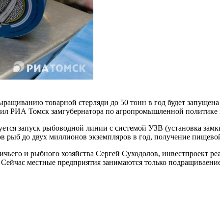
ращиванию товарной стерляди до 50 тонн в год будет запущена 
щил РИА Томск замгубернатора по агропромышленной политике
ируется запуск рыбоводной линии с системой УЗВ (установка за
в рыб до двух миллионов экземпляров в год, получение пищевой
ичьего и рыбного хозяйства Сергей Суходолов, инвестпроект р
не. Сейчас местные предприятия занимаются только подращивае