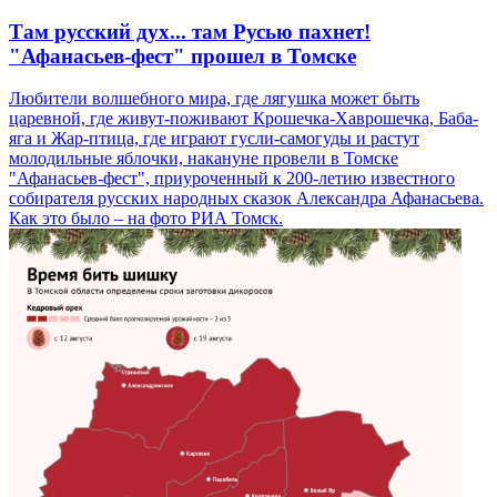
Там русский дух... там Русью пахнет!
"Афанасьев-фест" прошел в Томске
Любители волшебного мира, где лягушка может быть
царевной, где живут-поживают Крошечка-Хаврошечка, Баба-
яга и Жар-птица, где играют гусли-самогуды и растут
молодильные яблочки, накануне провели в Томске
"Афанасьев-фест", приуроченный к 200-летию известного
собирателя русских народных сказок Александра Афанасьева.
Как это было – на фото РИА Томск.