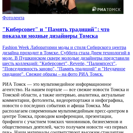
Фотолента
"Киберсовет" и "Память традиций": что
показали модные дизайнеры Томска
Fashion Week Лаборатории моды и стиля Сибирского центра
дизайна проходит в Томске. Суббота стала Днем технологий в
моде. В Пушкинском сквере молодые дизайнеры представили
шесть коллекций: "Киберсовет", Reverie, "Палимпсест",
"Повседневность заново", "Память традиций" и "Неудачное
свидание". Свежие образы – на фото РИА Томск.
РИА Томск — это мультимедийное информационное
агентство. На нашем портале — все свежие новости Томска и
Томской области, а также интервью, аналитика, актуальные
комментарии, фотоленты, видеорепортажи и инфографика,
новости о последних событиях и афиша Томска. Мы
располагаем современным мультимедийным пресс-центром в
центре Томска, проводим конференции, презентации,
брифинги с участием томских чиновников, бизнесменов и
общественных деятелей, часто получаем новости «из первых
рук». Наши материалы соответствуют высоким стандартам