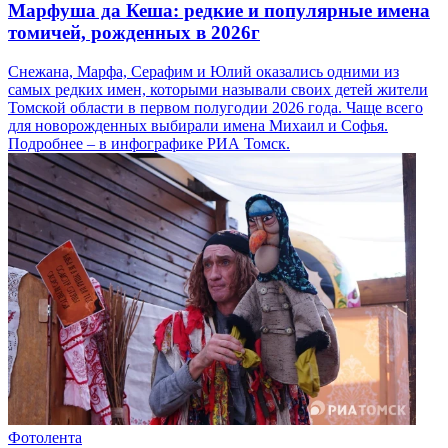
Марфуша да Кеша: редкие и популярные имена
томичей, рожденных в 2026г
Снежана, Марфа, Серафим и Юлий оказались одними из
самых редких имен, которыми называли своих детей жители
Томской области в первом полугодии 2026 года. Чаще всего
для новорожденных выбирали имена Михаил и Софья.
Подробнее – в инфографике РИА Томск.
Фотолента