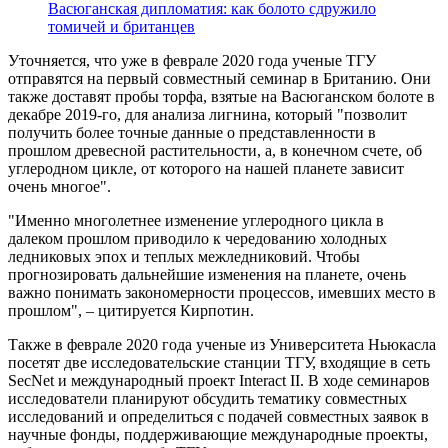
Васюганская дипломатия: как болото сдружило
томичей и британцев
Уточняется, что уже в феврале 2020 года ученые ТГУ
отправятся на первый совместный семинар в Британию. Они
также доставят пробы торфа, взятые на Васюганском болоте в
декабре 2019-го, для анализа лигнина, который "позволит
получить более точные данные о представленности в
прошлом древесной растительности, а, в конечном счете, об
углеродном цикле, от которого на нашей планете зависит
очень многое".
"Именно многолетнее изменение углеродного цикла в
далеком прошлом приводило к чередованию холодных
ледниковых эпох и теплых межледниковий. Чтобы
прогнозировать дальнейшие изменения на планете, очень
важно понимать закономерности процессов, имевших место в
прошлом", – цитируется Кирпотин.
Также в феврале 2020 года ученые из Университета Ньюкасла
посетят две исследовательские станции ТГУ, входящие в сеть
SecNet и международный проект Interact II. В ходе семинаров
исследователи планируют обсудить тематику совместных
исследований и определиться с подачей совместных заявок в
научные фонды, поддерживающие международные проекты,