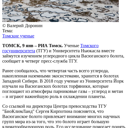
© Валерий Доронин
Тема:
Томские ученые
ТОМСК, 9 янв – РИА Томск.
Ученые
Томского
госуниверситета
(ТГУ) и Университета Ньюкасла вместе
займутся изучением углеродного цикла Васюганского болота,
сообщает в четверг пресс-служба ТГУ.
Ранее сообщалось, что четвертая часть всего углерода,
накопленная наземными экосистемами, хранится в болотах
Западной Сибири. В 2018 году ученые из Университета Йорк
изучали на Васюганских болотах торфяники, которые
поглощают из атмосферы парниковые газы – углерод и метан
– и играют важнейшую роль в охлаждении планеты.
Со ссылкой на директора Центра превосходства ТГУ
"БиоКлимЛанд" Сергея Кирпотина поясняется, что
Васюганское болото привлекает внимание многих научных
групп мира из-за того, что это болото играет большую
климатообразующую роль. Его исследование помогает понять