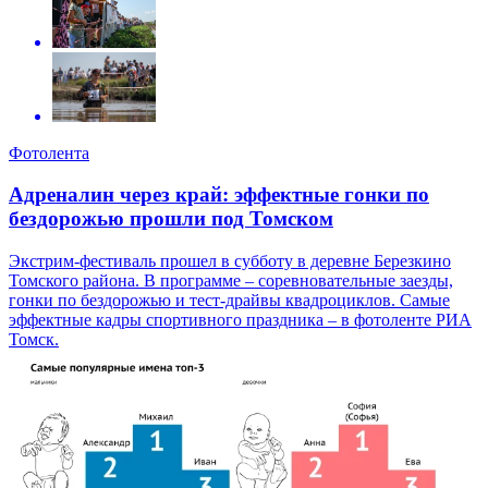
Фотолента
Адреналин через край: эффектные гонки по
бездорожью прошли под Томском
Экстрим-фестиваль прошел в субботу в деревне Березкино
Томского района. В программе – соревновательные заезды,
гонки по бездорожью и тест-драйвы квадроциклов. Самые
эффектные кадры спортивного праздника – в фотоленте РИА
Томск.