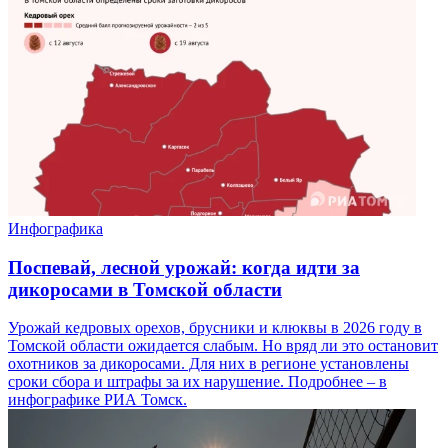
Инфографика
Поспевай, лесной урожай: когда идти за
дикоросами в Томской области
Урожай кедровых орехов, брусники и клюквы в 2026 году в
Томской области ожидается слабым. Но вряд ли это остановит
охотников за дикоросами. Для них в регионе установлены
сроки сбора и штрафы за их нарушение. Подробнее – в
инфографике РИА Томск.