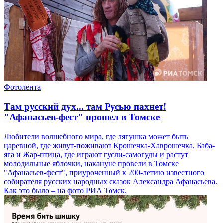
Фотолента
Там русский дух... там Русью пахнет!
"Афанасьев-фест" прошел в Томске
Любители волшебного мира, где лягушка может быть
царевной, где живут-поживают Крошечка-Хаврошечка, Баба-
яга и Жар-птица, где играют гусли-самогуды и растут
молодильные яблочки, накануне провели в Томске
"Афанасьев-фест", приуроченный к 200-летию известного
собирателя русских народных сказок Александра Афанасьева.
Как это было – на фото РИА Томск.