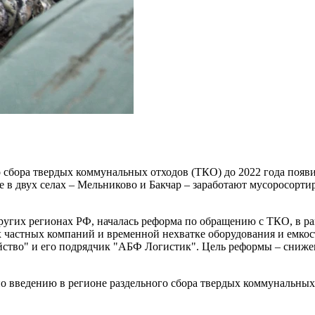
 сбора твердых коммунальных отходов (ТКО) до 2022 года появи
кже в двух селах – Мельниково и Бакчар – заработают мусоросор
в других регионах РФ, началась реформа по обращению с ТКО, в 
х частных компаний и временной нехватке оборудования и емкос
ство" и его подрядчик "АБФ Логистик". Цель реформы – снижен
 введению в регионе раздельного сбора твердых коммунальных о