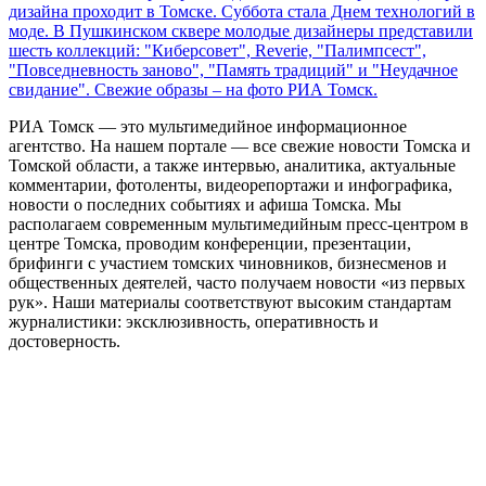
дизайна проходит в Томске. Суббота стала Днем технологий в
моде. В Пушкинском сквере молодые дизайнеры представили
шесть коллекций: "Киберсовет", Reverie, "Палимпсест",
"Повседневность заново", "Память традиций" и "Неудачное
свидание". Свежие образы – на фото РИА Томск.
РИА Томск — это мультимедийное информационное
агентство. На нашем портале — все свежие новости Томска и
Томской области, а также интервью, аналитика, актуальные
комментарии, фотоленты, видеорепортажи и инфографика,
новости о последних событиях и афиша Томска. Мы
располагаем современным мультимедийным пресс-центром в
центре Томска, проводим конференции, презентации,
брифинги с участием томских чиновников, бизнесменов и
общественных деятелей, часто получаем новости «из первых
рук». Наши материалы соответствуют высоким стандартам
журналистики: эксклюзивность, оперативность и
достоверность.