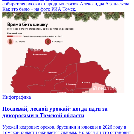
собирателя русских народных сказок Александра Афанасьева.
Как это было – на фото РИА Томск.
Инфографика
Поспевай, лесной урожай: когда идти за
дикоросами в Томской области
Урожай кедровых орехов, брусники и клюквы в 2026 году в
Томской области ожидается слабым. Но вряд ли это остановит