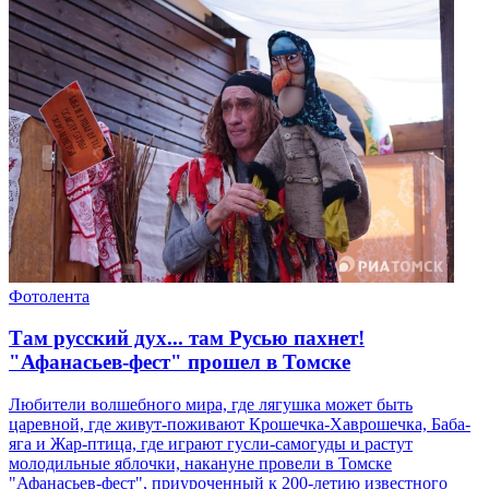
Фотолента
Там русский дух... там Русью пахнет!
"Афанасьев-фест" прошел в Томске
Любители волшебного мира, где лягушка может быть
царевной, где живут-поживают Крошечка-Хаврошечка, Баба-
яга и Жар-птица, где играют гусли-самогуды и растут
молодильные яблочки, накануне провели в Томске
"Афанасьев-фест", приуроченный к 200-летию известного