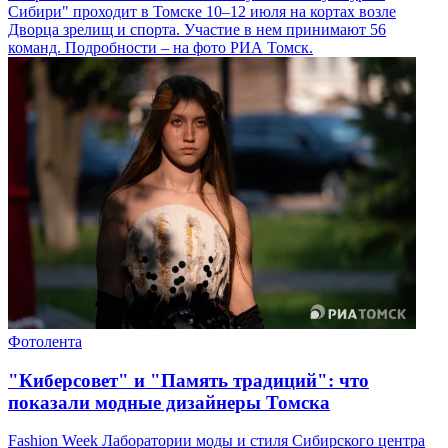
Сибири" проходит в Томске 10–12 июля на кортах возле
Дворца зрелищ и спорта. Участие в нем принимают 56
команд. Подробности – на фото РИА Томск.
Фотолента
"Киберсовет" и "Память традиций": что
показали модные дизайнеры Томска
Fashion Week Лаборатории моды и стиля Сибирского центра