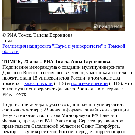
© РИА Томск. Таисия Воронцова
Тема:
Реализация нацпроекта "Наука и университеты" в Томской
области
ТОМСК, 23 июл – РИА Томск, Анна Глушенкова.
Подписание меморандума о создании мультиуниверситета
Дальнего Востока состоялось в четверг; участниками сетевого
проекта стали 15 университетов России, в том числе два
томских –
классический
(ТГУ) и
политехнический
(ТПУ). Что
такое мультиуниверситет Дальнего Востока – в материале
РИА Томск.
Подписание меморандума о создании мупьтиуниверситета
состоялось четверг, 23 июля, в формате онлайн-конференции.
Ее участниками стали глава Минобрнауки РФ Валерий
Фальков, президент РАН Александр Сергеев, руководство
правительств Сахалинской области и Санкт-Петербурга,
ректоры 15 университетов России, передает корреспондент