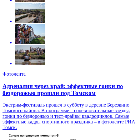
Фотолента
Адреналин через край: эффектные гонки по
бездорожью прошли под Томском
Экстрим-фестиваль прошел в субботу в деревне Березкино
Томского района. В программе – соревновательные заезды,
гонки по бездорожью и тест-драйвы квадроциклов. Самые
эффектные кадры спортивного праздника – в фотоленте РИА
Томск.