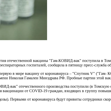
тия отечественной вакцины "Гам-КОВИД-вак" поступила в Том
 респираторных госпиталей, сообщила в пятницу пресс-служба 
а первую в мире вакцину от коронавируса – "Спутник V" ("Гам-
мени Николая Гамалеи Минздрава РФ. Пробные партии этой вак
Д-вак" отечественного производства поступили (в Томскую обл
ия вакцинации от COVID-19 граждан, входящих в группу повыше
 дозы). Первыми от коронавируса будут привиты сотрудники ск