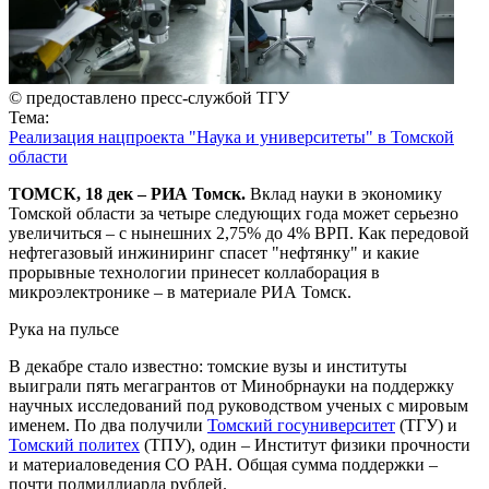
© предоставлено пресс-службой ТГУ
Тема:
Реализация нацпроекта "Наука и университеты" в Томской
области
ТОМСК, 18 дек – РИА Томск.
Вклад науки в экономику
Томской области за четыре следующих года может серьезно
увеличиться – с нынешних 2,75% до 4% ВРП. Как передовой
нефтегазовый инжиниринг спасет "нефтянку" и какие
прорывные технологии принесет коллаборация в
микроэлектронике – в материале РИА Томск.
Рука на пульсе
В декабре стало известно: томские вузы и институты
выиграли пять мегагрантов от Минобрнауки на поддержку
научных исследований под руководством ученых с мировым
именем. По два получили
Томский госуниверситет
(ТГУ) и
Томский политех
(ТПУ), один – Институт физики прочности
и материаловедения СО РАН. Общая сумма поддержки –
почти полмиллиарда рублей.