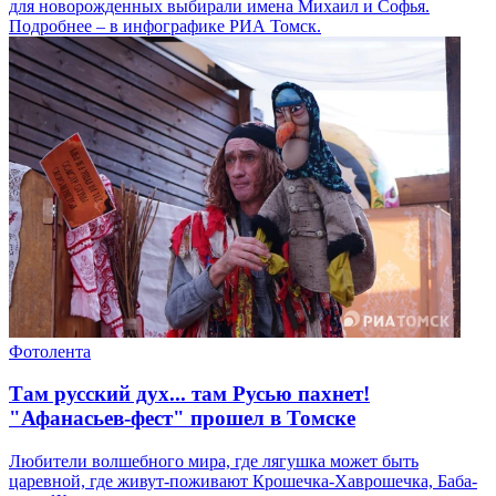
для новорожденных выбирали имена Михаил и Софья.
Подробнее – в инфографике РИА Томск.
Фотолента
Там русский дух... там Русью пахнет!
"Афанасьев-фест" прошел в Томске
Любители волшебного мира, где лягушка может быть
царевной, где живут-поживают Крошечка-Хаврошечка, Баба-