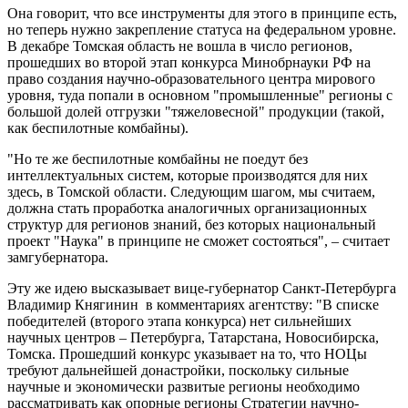
Она говорит, что все инструменты для этого в принципе есть,
но теперь нужно закрепление статуса на федеральном уровне.
В декабре Томская область не вошла в число регионов,
прошедших во второй этап конкурса Минобрнауки РФ на
право создания научно-образовательного центра мирового
уровня, туда попали в основном "промышленные" регионы с
большой долей отгрузки "тяжеловесной" продукции (такой,
как беспилотные комбайны).
"Но те же беспилотные комбайны не поедут без
интеллектуальных систем, которые производятся для них
здесь, в Томской области. Следующим шагом, мы считаем,
должна стать проработка аналогичных организационных
структур для регионов знаний, без которых национальный
проект "Наука" в принципе не сможет состояться", – считает
замгубернатора.
Эту же идею высказывает вице-губернатор Санкт-Петербурга
Владимир Княгинин в комментариях агентству: "В списке
победителей (второго этапа конкурса) нет сильнейших
научных центров – Петербурга, Татарстана, Новосибирска,
Томска. Прошедший конкурс указывает на то, что НОЦы
требуют дальнейшей донастройки, поскольку сильные
научные и экономически развитые регионы необходимо
рассматривать как опорные регионы Стратегии научно-