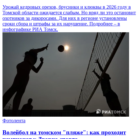
Урожай кедровых орехов, брусники и клюквы в 2026 году в
Томской области ожидается слабым. Но вряд ли это остановит
охотников за дикоросами. Для них в регионе установлены
сроки сбора и штрафы за их нарушение. Подробнее – в
инфографике РИА Томск.
Фотолента
Волейбол на томском "пляже": как проходит