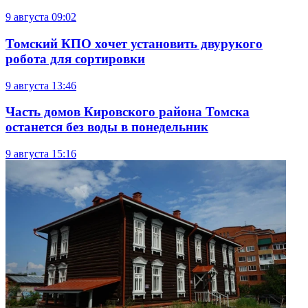
9 августа
09:02
Томский КПО хочет установить двурукого
робота для сортировки
9 августа
13:46
Часть домов Кировского района Томска
останется без воды в понедельник
9 августа
15:16