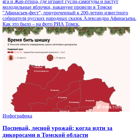
яга и Жар-птица, где играют гусли-самогуды и растут
молодильные яблочки, накануне провели в Томске
"Афанасьев-фест", приуроченный к 200-летию известного
собирателя русских народных сказок Александра Афанасьева.
Как это было – на фото РИА Томск.
Инфографика
Поспевай, лесной урожай: когда идти за
дикоросами в Томской области