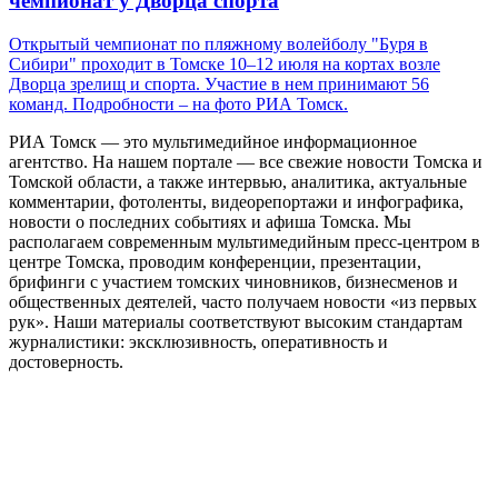
чемпионат у Дворца спорта
Открытый чемпионат по пляжному волейболу "Буря в
Сибири" проходит в Томске 10–12 июля на кортах возле
Дворца зрелищ и спорта. Участие в нем принимают 56
команд. Подробности – на фото РИА Томск.
РИА Томск — это мультимедийное информационное
агентство. На нашем портале — все свежие новости Томска и
Томской области, а также интервью, аналитика, актуальные
комментарии, фотоленты, видеорепортажи и инфографика,
новости о последних событиях и афиша Томска. Мы
располагаем современным мультимедийным пресс-центром в
центре Томска, проводим конференции, презентации,
брифинги с участием томских чиновников, бизнесменов и
общественных деятелей, часто получаем новости «из первых
рук». Наши материалы соответствуют высоким стандартам
журналистики: эксклюзивность, оперативность и
достоверность.