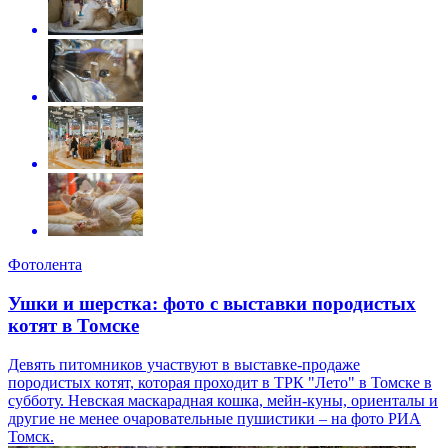
Фотолента
Ушки и шерстка: фото с выставки породистых
котят в Томске
Девять питомников участвуют в выставке-продаже
породистых котят, которая проходит в ТРК "Лето" в Томске в
субботу. Невская маскарадная кошка, мейн-куны, ориенталы и
другие не менее очаровательные пушистики – на фото РИА
Томск.