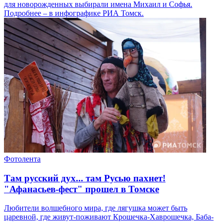
для новорожденных выбирали имена Михаил и Софья.
Подробнее – в инфографике РИА Томск.
Фотолента
Там русский дух... там Русью пахнет!
"Афанасьев-фест" прошел в Томске
Любители волшебного мира, где лягушка может быть
царевной, где живут-поживают Крошечка-Хаврошечка, Баба-