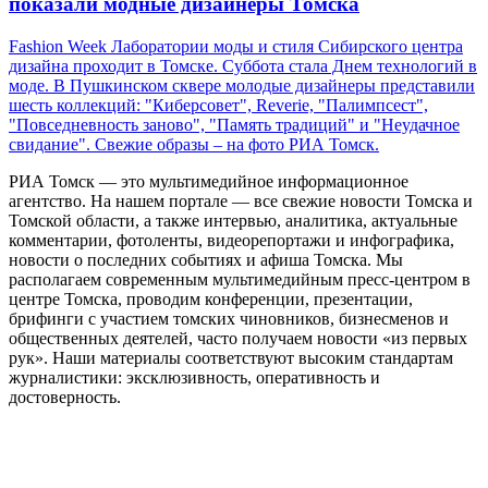
показали модные дизайнеры Томска
Fashion Week Лаборатории моды и стиля Сибирского центра
дизайна проходит в Томске. Суббота стала Днем технологий в
моде. В Пушкинском сквере молодые дизайнеры представили
шесть коллекций: "Киберсовет", Reverie, "Палимпсест",
"Повседневность заново", "Память традиций" и "Неудачное
свидание". Свежие образы – на фото РИА Томск.
РИА Томск — это мультимедийное информационное
агентство. На нашем портале — все свежие новости Томска и
Томской области, а также интервью, аналитика, актуальные
комментарии, фотоленты, видеорепортажи и инфографика,
новости о последних событиях и афиша Томска. Мы
располагаем современным мультимедийным пресс-центром в
центре Томска, проводим конференции, презентации,
брифинги с участием томских чиновников, бизнесменов и
общественных деятелей, часто получаем новости «из первых
рук». Наши материалы соответствуют высоким стандартам
журналистики: эксклюзивность, оперативность и
достоверность.