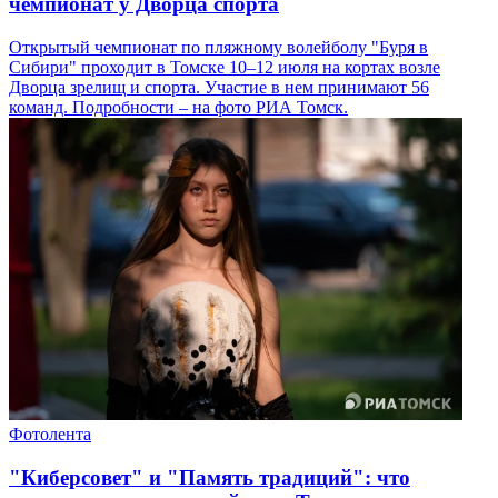
чемпионат у Дворца спорта
Открытый чемпионат по пляжному волейболу "Буря в
Сибири" проходит в Томске 10–12 июля на кортах возле
Дворца зрелищ и спорта. Участие в нем принимают 56
команд. Подробности – на фото РИА Томск.
Фотолента
"Киберсовет" и "Память традиций": что