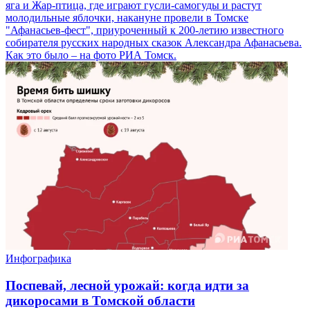
яга и Жар-птица, где играют гусли-самогуды и растут
молодильные яблочки, накануне провели в Томске
"Афанасьев-фест", приуроченный к 200-летию известного
собирателя русских народных сказок Александра Афанасьева.
Как это было – на фото РИА Томск.
Инфографика
Поспевай, лесной урожай: когда идти за
дикоросами в Томской области