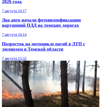
2026 года
7 августа
16:17
Два авто начали фотовидеофиксацию
нарушений ПДД на томских дорогах
7 августа
16:14
Подросток на мотоцикле погиб в ДТП с
лесовозом в Томской области
7 августа
15:32