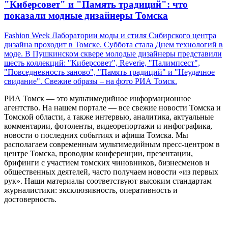
"Киберсовет" и "Память традиций": что
показали модные дизайнеры Томска
Fashion Week Лаборатории моды и стиля Сибирского центра
дизайна проходит в Томске. Суббота стала Днем технологий в
моде. В Пушкинском сквере молодые дизайнеры представили
шесть коллекций: "Киберсовет", Reverie, "Палимпсест",
"Повседневность заново", "Память традиций" и "Неудачное
свидание". Свежие образы – на фото РИА Томск.
РИА Томск — это мультимедийное информационное
агентство. На нашем портале — все свежие новости Томска и
Томской области, а также интервью, аналитика, актуальные
комментарии, фотоленты, видеорепортажи и инфографика,
новости о последних событиях и афиша Томска. Мы
располагаем современным мультимедийным пресс-центром в
центре Томска, проводим конференции, презентации,
брифинги с участием томских чиновников, бизнесменов и
общественных деятелей, часто получаем новости «из первых
рук». Наши материалы соответствуют высоким стандартам
журналистики: эксклюзивность, оперативность и
достоверность.