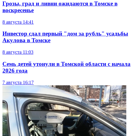
Грозы, град и ливни ожидаются в Томске в
воскресенье
8 августа
14:41
Инвестор сдал первый "дом за рубль" усадьбы
Акулова в Томске
8 августа
11:03
Семь детей утонули в Томской области с начала
2026 года
7 августа
16:17