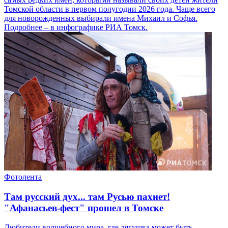
Томской области в первом полугодии 2026 года. Чаще всего
для новорожденных выбирали имена Михаил и Софья.
Подробнее – в инфографике РИА Томск.
Фотолента
Там русский дух... там Русью пахнет!
"Афанасьев-фест" прошел в Томске
Любители волшебного мира, где лягушка может быть