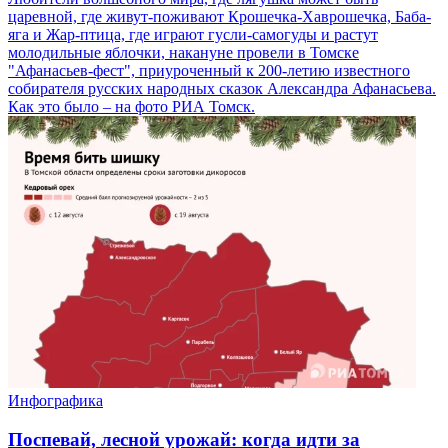
царевной, где живут-поживают Крошечка-Хаврошечка, Баба-
яга и Жар-птица, где играют гусли-самогуды и растут
молодильные яблочки, накануне провели в Томске
"Афанасьев-фест", приуроченный к 200-летию известного
собирателя русских народных сказок Александра Афанасьева.
Как это было – на фото РИА Томск.
Инфографика
Поспевай, лесной урожай: когда идти за