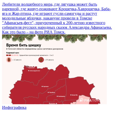
Любители волшебного мира, где лягушка может быть
царевной, где живут-поживают Крошечка-Хаврошечка, Баба-
яга и Жар-птица, где играют гусли-самогуды и растут
молодильные яблочки, накануне провели в Томске
"Афанасьев-фест", приуроченный к 200-летию известного
собирателя русских народных сказок Александра Афанасьева.
Как это было – на фото РИА Томск.
Инфографика