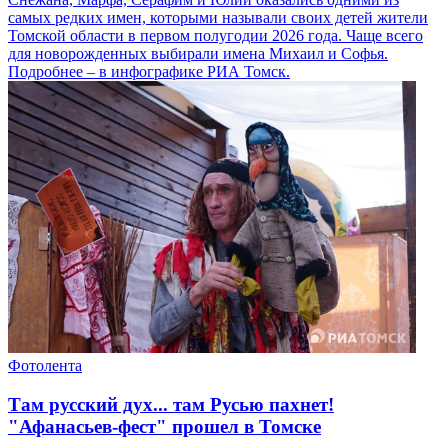
самых редких имен, которыми называли своих детей жители
Томской области в первом полугодии 2026 года. Чаще всего
для новорожденных выбирали имена Михаил и Софья.
Подробнее – в инфографике РИА Томск.
Фотолента
Там русский дух... там Русью пахнет!
"Афанасьев-фест" прошел в Томске