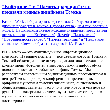
"Киберсовет" и "Память традиций": что
показали модные дизайнеры Томска
Fashion Week Лаборатории моды и стиля Сибирского центра
дизайна проходит в Томске. Суббота стала Днем технологий в
моде. В Пушкинском сквере молодые дизайнеры представили
шесть коллекций: "Киберсовет", Reverie, "Палимпсест",
"Повседневность заново", "Память традиций" и "Неудачное
свидание". Свежие образы – на фото РИА Томск.
РИА Томск — это мультимедийное информационное
агентство. На нашем портале — все свежие новости Томска и
Томской области, а также интервью, аналитика, актуальные
комментарии, фотоленты, видеорепортажи и инфографика,
новости о последних событиях и афиша Томска. Мы
располагаем современным мультимедийным пресс-центром в
центре Томска, проводим конференции, презентации,
брифинги с участием томских чиновников, бизнесменов и
общественных деятелей, часто получаем новости «из первых
рук». Наши материалы соответствуют высоким стандартам
журналистики: эксклюзивность, оперативность и
достоверность.