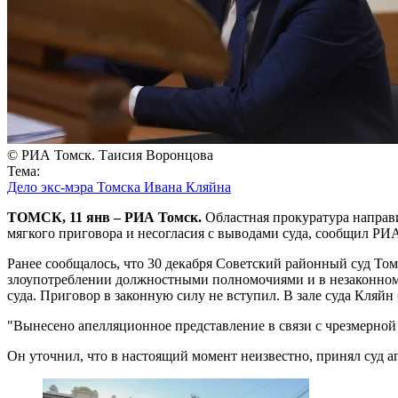
© РИА Томск. Таисия Воронцова
Тема:
Дело экс-мэра Томска Ивана Кляйна
ТОМСК, 11 янв – РИА Томск.
Областная прокуратура направ
мягкого приговора и несогласия с выводами суда, сообщил РИ
Ранее сообщалось, что 30 декабря Советский районный суд Том
злоупотреблении должностными полномочиями и в незаконном 
суда. Приговор в законную силу не вступил. В зале суда Кляйн 
"Вынесено апелляционное представление в связи с чрезмерной 
Он уточнил, что в настоящий момент неизвестно, принял суд а