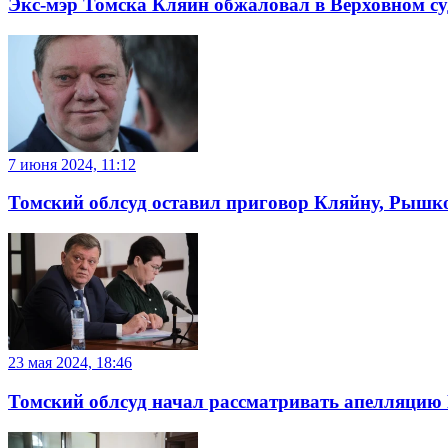
Экс-мэр Томска Кляйн обжаловал в Верховном су
7 июня 2024, 11:12
Томский облсуд оставил приговор Кляйну, Рышко
23 мая 2024, 18:46
Томский облсуд начал рассматривать апелляцию