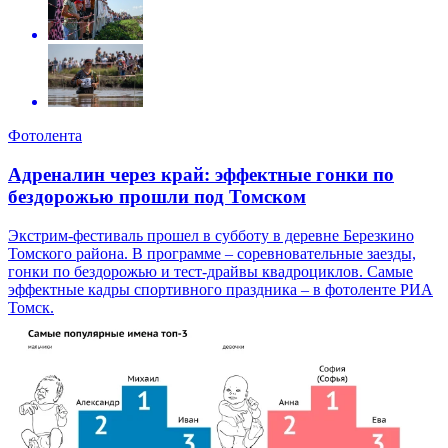
Фотолента
Адреналин через край: эффектные гонки по
бездорожью прошли под Томском
Экстрим-фестиваль прошел в субботу в деревне Березкино
Томского района. В программе – соревновательные заезды,
гонки по бездорожью и тест-драйвы квадроциклов. Самые
эффектные кадры спортивного праздника – в фотоленте РИА
Томск.