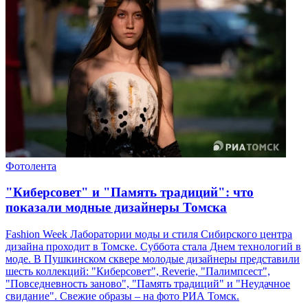
Фотолента
"Киберсовет" и "Память традиций": что
показали модные дизайнеры Томска
Fashion Week Лаборатории моды и стиля Сибирского центра
дизайна проходит в Томске. Суббота стала Днем технологий в
моде. В Пушкинском сквере молодые дизайнеры представили
шесть коллекций: "Киберсовет", Reverie, "Палимпсест",
"Повседневность заново", "Память традиций" и "Неудачное
свидание". Свежие образы – на фото РИА Томск.