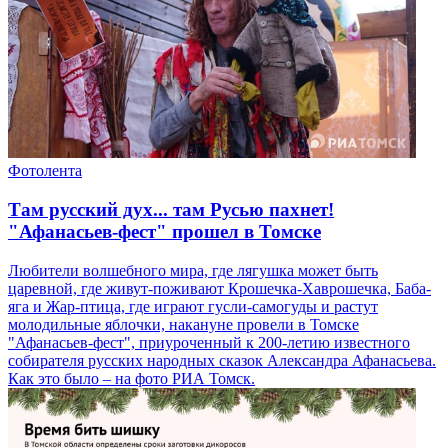
Фотолента
Там русский дух... там Русью пахнет!
"Афанасьев-фест" прошел в Томске
Любители волшебного мира, где лягушка может быть
царевной, где живут-поживают Крошечка-Хаврошечка, Баба-
яга и Жар-птица, где играют гусли-самогуды и растут
молодильные яблочки, накануне провели в Томске
"Афанасьев-фест", приуроченный к 200-летию известного
собирателя русских народных сказок Александра Афанасьева.
Как это было – на фото РИА Томск.