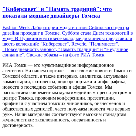
"Киберсовет" и "Память традиций": что
показали модные дизайнеры Томска
Fashion Week Лаборатории моды и стиля Сибирского центра
дизайна проходит в Томске. Суббота стала Днем технологий в
моде. В Пушкинском сквере молодые дизайнеры представили
шесть коллекций: "Киберсовет", Reverie, "Палимпсест",
"Повседневность заново", "Память традиций" и "Неудачное
свидание". Свежие образы – на фото РИА Томск.
РИА Томск — это мультимедийное информационное
агентство. На нашем портале — все свежие новости Томска и
Томской области, а также интервью, аналитика, актуальные
комментарии, фотоленты, видеорепортажи и инфографика,
новости о последних событиях и афиша Томска. Мы
располагаем современным мультимедийным пресс-центром в
центре Томска, проводим конференции, презентации,
брифинги с участием томских чиновников, бизнесменов и
общественных деятелей, часто получаем новости «из первых
рук». Наши материалы соответствуют высоким стандартам
журналистики: эксклюзивность, оперативность и
достоверность.