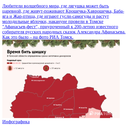
Любители волшебного мира, где лягушка может быть
царевной, где живут-поживают Крошечка-Хаврошечка, Баба-
яга и Жар-птица, где играют гусли-самогуды и растут
молодильные яблочки, накануне провели в Томске
"Афанасьев-фест", приуроченный к 200-летию известного
собирателя русских народных сказок Александра Афанасьева.
Как это было – на фото РИА Томск.
Инфографика