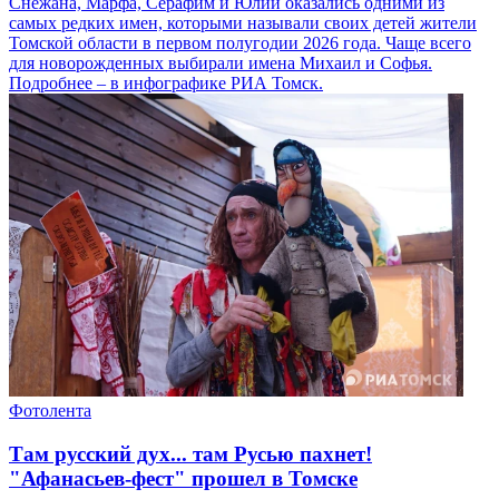
Снежана, Марфа, Серафим и Юлий оказались одними из
самых редких имен, которыми называли своих детей жители
Томской области в первом полугодии 2026 года. Чаще всего
для новорожденных выбирали имена Михаил и Софья.
Подробнее – в инфографике РИА Томск.
Фотолента
Там русский дух... там Русью пахнет!
"Афанасьев-фест" прошел в Томске