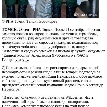
© РИА Томск. Таисия Воронцова
ТОМСК, 28 сен – РИА Томск.
После 21 сентября в России
заметно повысился спрос на спальные мешки, термобелье,
удобную обувь, ряд медикаментов и другие товары; эта
продукция пользуется спросом у граждан, подпавших под
частичную мобилизацию, и у добровольцев, пишут
"Известия" в среду со ссылкой на письмо депутата Госдумы от
"Единой России" Александра Якубовского в ФАС и
Генпрокуратуру.
Действительно, наблюдается рост спроса на товары первой
необходимости и резкий спад на иные товары, подтвердила
эксперт по маркетплейсам Юлия Некрасова. Любое шоковое
событие провоцирует спекулятивный рост цен, сказал
президент консалтинговой компании Magic Group Александр
Перемятов.
"Известия" ознакомились с ценами на Wildberries. Часть
наименований термобелья на площадке подорожали.
Например, комплект флисового белья на этой неделе