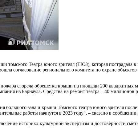
и томского Театра юного зрителя (ТЮЗ), которая пострадала в п
рошла согласование регионального комитета по охране объектов
те пожара сгорела обрешетка крыши на площади 200 квадратных м
мпания из Барнаула. Средства на ремонт театра – 40 миллионов
я большого зала и крыши Томского театра юного зрителя после
тельные работы начнутся в 2023 году", – сказано в сообщении,
лючение историко-культурной экспертизы и достоверности сметн