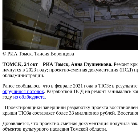
© РИА Томск. Таисия Воронцова
ТОМСК, 24 окт – РИА Томск, Анна Глушенкова.
Ремонт крыш
начнутся в 2023 году; проектно-сметная документация (ПСД) п
обладминистрации.
Ранее сообщалось, что в феврале 2021 года в ТЮЗе в результа
обрушился потолок
. Разработкой ПСД на ремонт занималась ко
году
из облбюджета
.
"Проектировщики завершили разработку проекта восстановлени
крыши ТЮЗа составляет более 33 миллионов рублей. Восстанови
Добавляется, что проектно-сметная документация получила зак
объектов культурного наследия Томской области.