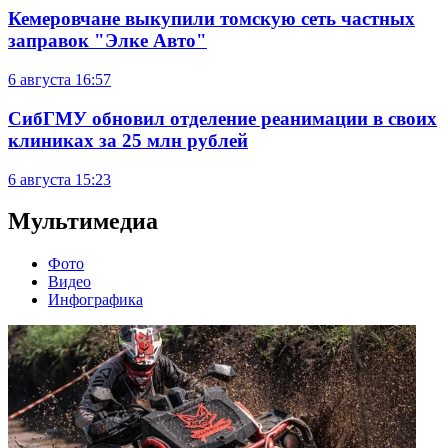
Кемеровчане выкупили томскую сеть частных
заправок "Элке Авто"
6 августа
16:57
СибГМУ обновил отделение реанимации в своих
клиниках за 25 млн рублей
6 августа
15:23
Мультимедиа
Фото
Видео
Инфографика