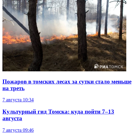
Пожаров в томских лесах за сутки стало меньше
на треть
7 августа
10:34
Культурный гид Томска: куда пойти 7–13
августа
7 августа
09:46