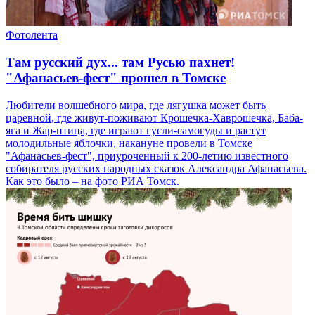
Фотолента
Там русский дух... там Русью пахнет!
"Афанасьев-фест" прошел в Томске
Любители волшебного мира, где лягушка может быть
царевной, где живут-поживают Крошечка-Хаврошечка, Баба-
яга и Жар-птица, где играют гусли-самогуды и растут
молодильные яблочки, накануне провели в Томске
"Афанасьев-фест", приуроченный к 200-летию известного
собирателя русских народных сказок Александра Афанасьева.
Как это было – на фото РИА Томск.