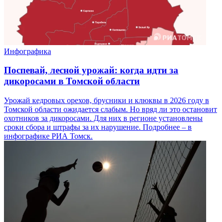
Инфографика
Поспевай, лесной урожай: когда идти за
дикоросами в Томской области
Урожай кедровых орехов, брусники и клюквы в 2026 году в
Томской области ожидается слабым. Но вряд ли это остановит
охотников за дикоросами. Для них в регионе установлены
сроки сбора и штрафы за их нарушение. Подробнее – в
инфографике РИА Томск.