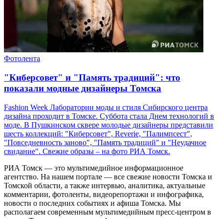
Фотолента
"Киберсовет" и "Память традиций": что
показали модные дизайнеры Томска
Fashion Week Лаборатории моды и стиля Сибирского центра
дизайна проходит в Томске. Суббота стала Днем технологий в
моде. В Пушкинском сквере молодые дизайнеры представили
шесть коллекций: "Киберсовет", Reverie, "Палимпсест",
"Повседневность заново", "Память традиций" и "Неудачное
свидание". Свежие образы – на фото РИА Томск.
РИА Томск — это мультимедийное информационное
агентство. На нашем портале — все свежие новости Томска и
Томской области, а также интервью, аналитика, актуальные
комментарии, фотоленты, видеорепортажи и инфографика,
новости о последних событиях и афиша Томска. Мы
располагаем современным мультимедийным пресс-центром в