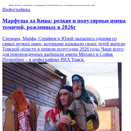
Инфографика
Марфуша да Кеша: редкие и популярные имена
томичей, рожденных в 2026г
Снежана, Марфа, Серафим и Юлий оказались одними из
самых редких имен, которыми называли своих детей жители
Томской области в первом полугодии 2026 года. Чаще всего
для новорожденных выбирали имена Михаил и Софья.
Подробнее – в инфографике РИА Томск.