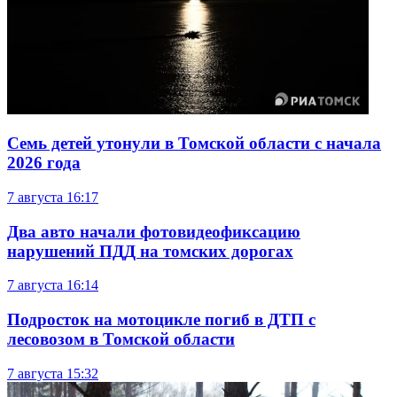
Семь детей утонули в Томской области с начала
2026 года
7 августа
16:17
Два авто начали фотовидеофиксацию
нарушений ПДД на томских дорогах
7 августа
16:14
Подросток на мотоцикле погиб в ДТП с
лесовозом в Томской области
7 августа
15:32