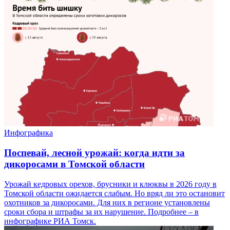
Инфографика
Поспевай, лесной урожай: когда идти за
дикоросами в Томской области
Урожай кедровых орехов, брусники и клюквы в 2026 году в
Томской области ожидается слабым. Но вряд ли это остановит
охотников за дикоросами. Для них в регионе установлены
сроки сбора и штрафы за их нарушение. Подробнее – в
инфографике РИА Томск.