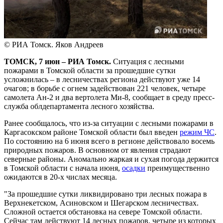
© РИА Томск. Яков Андреев
ТОМСК, 7 июн – РИА Томск.
Ситуация с лесными
пожарами в Томской области за прошедшие сутки
усложнилась – в лесничествах региона действуют уже 14
очагов; в борьбе с огнем задействован 221 человек, четыре
самолета Ан-2 и два вертолета Ми-8, сообщает в среду пресс-
служба облдепартамента лесного хозяйства.
Ранее сообщалось, что из-за ситуации с лесными пожарами в
Каргасокском районе Томской области был введен
режим ЧС
.
По состоянию на 6 июня всего в регионе действовало восемь
природных пожаров. В основном от явления страдают
северные районы. Аномально жаркая и сухая погода держится
в Томской области с начала июня,
осадки
преимущественно
ожидаются в 20-х числах месяца.
"За прошедшие сутки ликвидировано три лесных пожара в
Верхнекетском, Асиновском и Шегарском лесничествах.
Сложной остается обстановка на севере Томской области.
Сейчас там действуют 14 лесных пожаров, четыре из которых