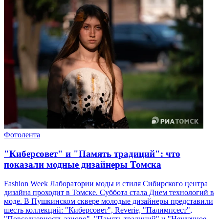
Фотолента
"Киберсовет" и "Память традиций": что
показали модные дизайнеры Томска
Fashion Week Лаборатории моды и стиля Сибирского центра
дизайна проходит в Томске. Суббота стала Днем технологий в
моде. В Пушкинском сквере молодые дизайнеры представили
шесть коллекций: "Киберсовет", Reverie, "Палимпсест",
"Повседневность заново", "Память традиций" и "Неудачное