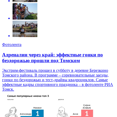
Фотолента
Адреналин через край: эффектные гонки по
бездорожью прошли под Томском
Экстрим-фестиваль прошел в субботу в деревне Березкино
Томского района. В программе – соревновательные заезды,
гонки по бездорожью и тест-драйвы квадроциклов. Самые
эффектные кадры спортивного праздника – в фотоленте РИА
Томск.