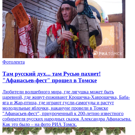
Фотолента
Там русский дух... там Русью пахнет!
"Афанасьев-фест" прошел в Томске
Любители волшебного мира, где лягушка может быть
царевной, где живут-поживают Крошечка-Хаврошечка, Баба-
яга и Жар-птица, где играют гусли-самогуды и растут
молодильные яблочки, накануне провели в Томске
"Афанасьев-фест", приуроченный к 200-летию известного
собирателя русских народных сказок Александра Афанасьева.
Как это было – на фото РИА Томск.