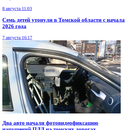
8 августа
11:03
Семь детей утонули в Томской области с начала
2026 года
7 августа
16:17
Два авто начали фотовидеофиксацию
нарушений ПДД на томских дорогах