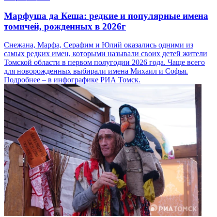
Марфуша да Кеша: редкие и популярные имена
томичей, рожденных в 2026г
Снежана, Марфа, Серафим и Юлий оказались одними из
самых редких имен, которыми называли своих детей жители
Томской области в первом полугодии 2026 года. Чаще всего
для новорожденных выбирали имена Михаил и Софья.
Подробнее – в инфографике РИА Томск.