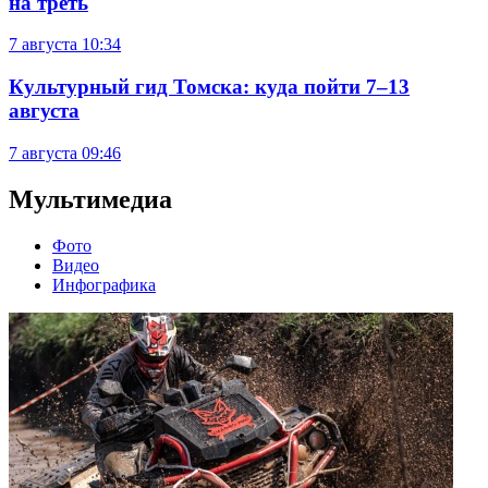
на треть
7 августа
10:34
Культурный гид Томска: куда пойти 7–13
августа
7 августа
09:46
Мультимедиа
Фото
Видео
Инфографика