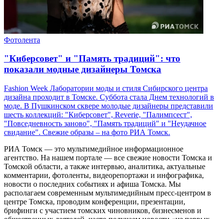
Фотолента
"Киберсовет" и "Память традиций": что
показали модные дизайнеры Томска
Fashion Week Лаборатории моды и стиля Сибирского центра
дизайна проходит в Томске. Суббота стала Днем технологий в
моде. В Пушкинском сквере молодые дизайнеры представили
шесть коллекций: "Киберсовет", Reverie, "Палимпсест",
"Повседневность заново", "Память традиций" и "Неудачное
свидание". Свежие образы – на фото РИА Томск.
РИА Томск — это мультимедийное информационное
агентство. На нашем портале — все свежие новости Томска и
Томской области, а также интервью, аналитика, актуальные
комментарии, фотоленты, видеорепортажи и инфографика,
новости о последних событиях и афиша Томска. Мы
располагаем современным мультимедийным пресс-центром в
центре Томска, проводим конференции, презентации,
брифинги с участием томских чиновников, бизнесменов и