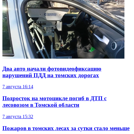
Два авто начали фотовидеофиксацию
нарушений ПДД на томских дорогах
7 августа
16:14
Подросток на мотоцикле погиб в ДТП с
лесовозом в Томской области
7 августа
15:32
Пожаров в томских лесах за сутки стало меньше