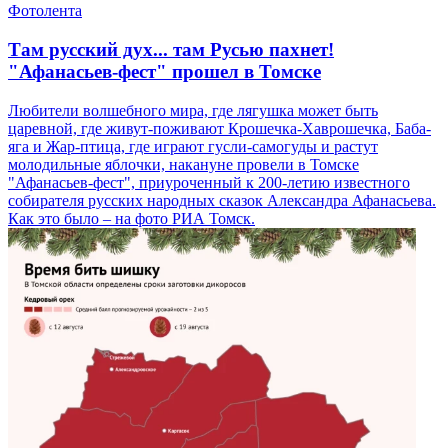
Фотолента
Там русский дух... там Русью пахнет!
"Афанасьев-фест" прошел в Томске
Любители волшебного мира, где лягушка может быть
царевной, где живут-поживают Крошечка-Хаврошечка, Баба-
яга и Жар-птица, где играют гусли-самогуды и растут
молодильные яблочки, накануне провели в Томске
"Афанасьев-фест", приуроченный к 200-летию известного
собирателя русских народных сказок Александра Афанасьева.
Как это было – на фото РИА Томск.