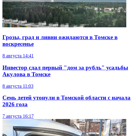
Грозы, град и ливни ожидаются в Томске в
воскресенье
8 августа
14:41
Инвестор сдал первый "дом за рубль" усадьбы
Акулова в Томске
8 августа
11:03
Семь детей утонули в Томской области с начала
2026 года
7 августа
16:17