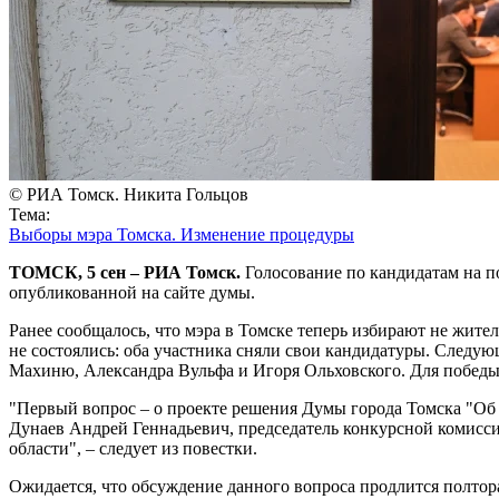
© РИА Томск. Никита Гольцов
Тема:
Выборы мэра Томска. Изменение процедуры
ТОМСК, 5 сен – РИА Томск.
Голосование по кандидатам на по
опубликованной на сайте думы.
Ранее сообщалось, что мэра в Томске теперь избирают не жите
не состоялись: оба участника сняли свои кандидатуры. Следую
Махиню, Александра Вульфа и Игоря Ольховского. Для победы
"Первый вопрос – о проекте решения Думы города Томска "Об 
Дунаев Андрей Геннадьевич, председатель конкурсной комисси
области", – следует из повестки.
Ожидается, что обсуждение данного вопроса продлится полтора