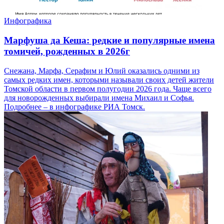
Инфографика
Марфуша да Кеша: редкие и популярные имена
томичей, рожденных в 2026г
Снежана, Марфа, Серафим и Юлий оказались одними из
самых редких имен, которыми называли своих детей жители
Томской области в первом полугодии 2026 года. Чаще всего
для новорожденных выбирали имена Михаил и Софья.
Подробнее – в инфографике РИА Томск.