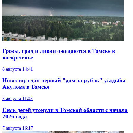
Грозы, град и ливни ожидаются в Томске в
воскресенье
8 августа
14:41
Инвестор сдал первый "дом за рубль" усадьбы
Акулова в Томске
8 августа
11:03
Семь детей утонули в Томской области с начала
2026 года
7 августа
16:17