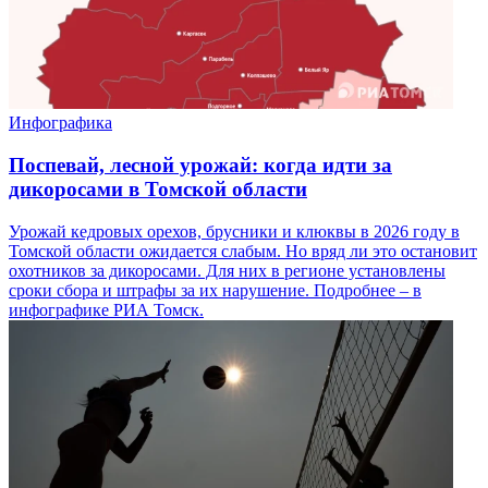
Инфографика
Поспевай, лесной урожай: когда идти за
дикоросами в Томской области
Урожай кедровых орехов, брусники и клюквы в 2026 году в
Томской области ожидается слабым. Но вряд ли это остановит
охотников за дикоросами. Для них в регионе установлены
сроки сбора и штрафы за их нарушение. Подробнее – в
инфографике РИА Томск.