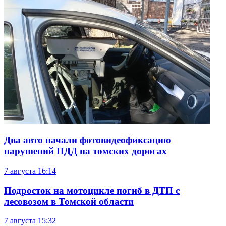
Два авто начали фотовидеофиксацию
нарушений ПДД на томских дорогах
7 августа
16:14
Подросток на мотоцикле погиб в ДТП с
лесовозом в Томской области
7 августа
15:32