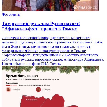
Фотолента
Там русский дух... там Русью пахнет!
"Афанасьев-фест" прошел в Томске
Любители волшебного мира, где лягушка может быть
царевной, где живут-поживают Крошечка-Хаврошечка, Баба-
яга и Жар-птица, где играют гусли-самогуды и растут
молодильные яблочки, накануне провели в Томске
"Афанасьев-фест", приуроченный к 200-летию известного
собирателя русских народных сказок Александра Афанасьева.
Как это было – на фото РИА Томск.