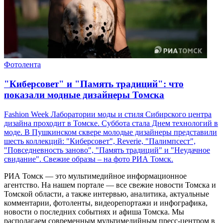
Фотолента
"Киберсовет" и "Память традиций": что
показали модные дизайнеры Томска
Fashion Week Лаборатории моды и стиля Сибирского центра
дизайна проходит в Томске. Суббота стала Днем технологий в
моде. В Пушкинском сквере молодые дизайнеры представили
шесть коллекций: "Киберсовет", Reverie, "Палимпсест",
"Повседневность заново", "Память традиций" и "Неудачное
свидание". Свежие образы – на фото РИА Томск.
РИА Томск — это мультимедийное информационное
агентство. На нашем портале — все свежие новости Томска и
Томской области, а также интервью, аналитика, актуальные
комментарии, фотоленты, видеорепортажи и инфографика,
новости о последних событиях и афиша Томска. Мы
располагаем современным мультимедийным пресс-центром в