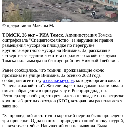
© предоставил Максим М.
ТОМСК, 26 окт – РИА Томск.
Администрация Томска
оштрафовала "Спецавтохозяйство" за нарушение правил
размещения мусора на площадке по перегрузке
крупногабаритного мусора на Вицмана, 32, рассказал в
четверг на заседании комитета городского хозяйства думы
Томска и.о. заммэра по благоустройству Николай Глебович.
Ранее сообщалось, что томичи, проживающие около
промзоны на улице Вицмана, 32 осенью 2023 года
сообщили агентству
о свалке мусора
, которую организовало
"Спецавтохозяйство". Жители окрестных домов планировали
писать обращения в прокуратуру и Росприроднадзор.
Регоператор сообщал, что речь идет о площадке по перегрузке
крупногабаритных отходов (КГО), которая там располагается
законно.
"За прошедший достаточно короткий период было проведено
три проверки. Одна из них – природоохранной прокуратурой,
в августе-сентябре. Нарушений она не выявила. Была