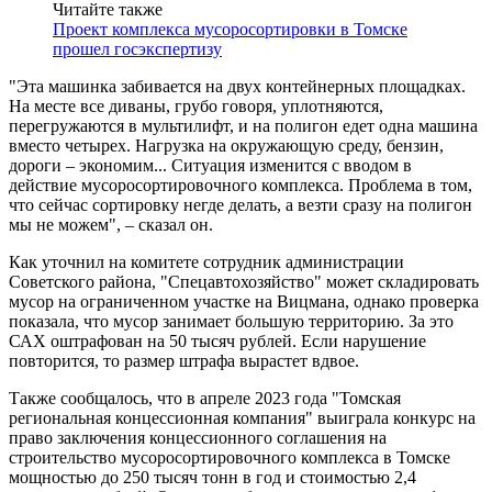
Читайте также
Проект комплекса мусоросортировки в Томске
прошел госэкспертизу
"Эта машинка забивается на двух контейнерных площадках.
На месте все диваны, грубо говоря, уплотняются,
перегружаются в мультилифт, и на полигон едет одна машина
вместо четырех. Нагрузка на окружающую среду, бензин,
дороги – экономим... Ситуация изменится с вводом в
действие мусоросортировочного комплекса. Проблема в том,
что сейчас сортировку негде делать, а везти сразу на полигон
мы не можем", – сказал он.
Как уточнил на комитете сотрудник администрации
Советского района, "Спецавтохозяйство" может складировать
мусор на ограниченном участке на Вицмана, однако проверка
показала, что мусор занимает большую территорию. За это
САХ оштрафован на 50 тысяч рублей. Если нарушение
повторится, то размер штрафа вырастет вдвое.
Также сообщалось, что в апреле 2023 года "Томская
региональная концессионная компания" выиграла конкурс на
право заключения концессионного соглашения на
строительство мусоросортировочного комплекса в Томске
мощностью до 250 тысяч тонн в год и стоимостью 2,4