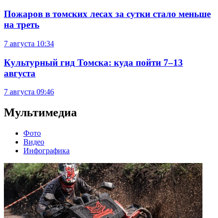
Пожаров в томских лесах за сутки стало меньше
на треть
7 августа
10:34
Культурный гид Томска: куда пойти 7–13
августа
7 августа
09:46
Мультимедиа
Фото
Видео
Инфографика