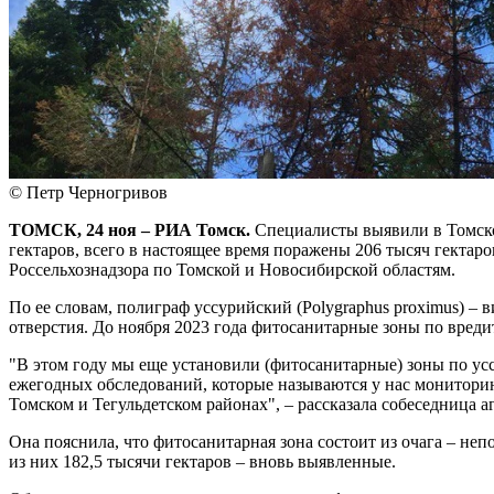
© Петр Черногривов
ТОМСК, 24 ноя – РИА Томск.
Специалисты выявили в Томско
гектаров, всего в настоящее время поражены 206 тысяч гектар
Россельхознадзора по Томской и Новосибирской областям.
По ее словам, полиграф уссурийский (Polygraphus proximus) –
отверстия. До ноября 2023 года фитосанитарные зоны по вреди
"В этом году мы еще установили (фитосанитарные) зоны по ус
ежегодных обследований, которые называются у нас монитори
Томском и Тегульдетском районах", – рассказала собеседница а
Она пояснила, что фитосанитарная зона состоит из очага – неп
из них 182,5 тысячи гектаров – вновь выявленные.