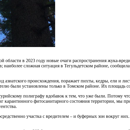
й области в 2023 году новые очаги распространения жука-вред
ов; наиболее сложная ситуация в Тегульдетском районе, сообщи
 вид азиатского происхождения, поражает пихты, кедры, ели и 
телю были установлены только в Томском районе. Их площадь со
сурийскому полиграфу вдобавок к тем, что уже были. Потому чт
нг карантинного фитосанитарного состояния территории, мы пр
гентства.
осредственно участка с вредителем – и буферных зон вокруг них