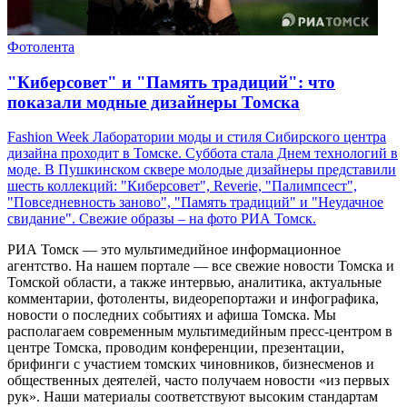
Фотолента
"Киберсовет" и "Память традиций": что
показали модные дизайнеры Томска
Fashion Week Лаборатории моды и стиля Сибирского центра
дизайна проходит в Томске. Суббота стала Днем технологий в
моде. В Пушкинском сквере молодые дизайнеры представили
шесть коллекций: "Киберсовет", Reverie, "Палимпсест",
"Повседневность заново", "Память традиций" и "Неудачное
свидание". Свежие образы – на фото РИА Томск.
РИА Томск — это мультимедийное информационное
агентство. На нашем портале — все свежие новости Томска и
Томской области, а также интервью, аналитика, актуальные
комментарии, фотоленты, видеорепортажи и инфографика,
новости о последних событиях и афиша Томска. Мы
располагаем современным мультимедийным пресс-центром в
центре Томска, проводим конференции, презентации,
брифинги с участием томских чиновников, бизнесменов и
общественных деятелей, часто получаем новости «из первых
рук». Наши материалы соответствуют высоким стандартам