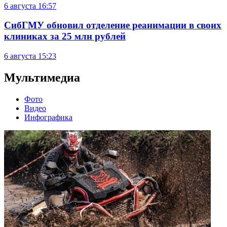
6 августа
16:57
СибГМУ обновил отделение реанимации в своих
клиниках за 25 млн рублей
6 августа
15:23
Мультимедиа
Фото
Видео
Инфографика