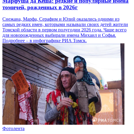
Марфуша да Кеша: редкие и популярные имена
томичей, рожденных в 2026г
Снежана, Марфа, Серафим и Юлий оказались одними из
самых редких имен, которыми называли своих детей жители
Томской области в первом полугодии 2026 года. Чаще всего
для новорожденных выбирали имена Михаил и Софья.
Подробнее – в инфографике РИА Томск.
Фотолента