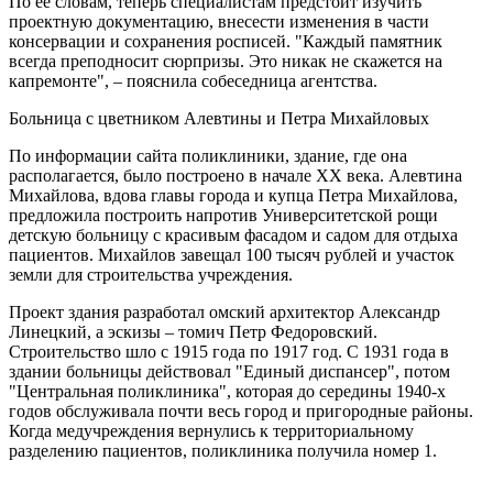
По ее словам, теперь специалистам предстоит изучить
проектную документацию, внесести изменения в части
консервации и сохранения росписей. "Каждый памятник
всегда преподносит сюрпризы. Это никак не скажется на
капремонте", – пояснила собеседница агентства.
Больница с цветником Алевтины и Петра Михайловых
По информации сайта поликлиники, здание, где она
располагается, было построено в начале ХХ века. Алевтина
Михайлова, вдова главы города и купца Петра Михайлова,
предложила построить напротив Университетской рощи
детскую больницу с красивым фасадом и садом для отдыха
пациентов. Михайлов завещал 100 тысяч рублей и участок
земли для строительства учреждения.
Проект здания разработал омский архитектор Александр
Линецкий, а эскизы – томич Петр Федоровский.
Строительство шло с 1915 года по 1917 год. С 1931 года в
здании больницы действовал "Единый диспансер", потом
"Центральная поликлиника", которая до середины 1940-х
годов обслуживала почти весь город и пригородные районы.
Когда медучреждения вернулись к территориальному
разделению пациентов, поликлиника получила номер 1.