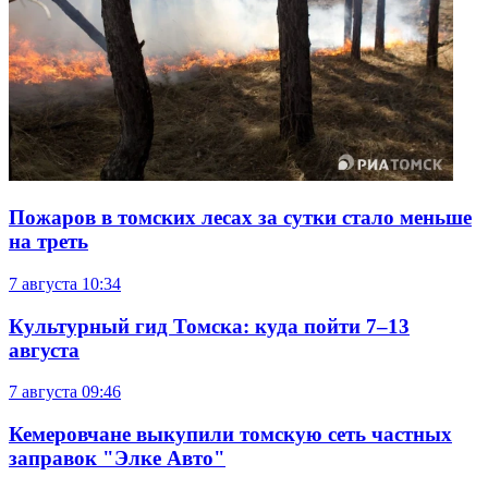
Пожаров в томских лесах за сутки стало меньше
на треть
7 августа
10:34
Культурный гид Томска: куда пойти 7–13
августа
7 августа
09:46
Кемеровчане выкупили томскую сеть частных
заправок "Элке Авто"