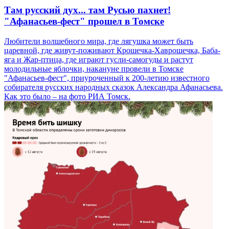
Там русский дух... там Русью пахнет!
"Афанасьев-фест" прошел в Томске
Любители волшебного мира, где лягушка может быть
царевной, где живут-поживают Крошечка-Хаврошечка, Баба-
яга и Жар-птица, где играют гусли-самогуды и растут
молодильные яблочки, накануне провели в Томске
"Афанасьев-фест", приуроченный к 200-летию известного
собирателя русских народных сказок Александра Афанасьева.
Как это было – на фото РИА Томск.