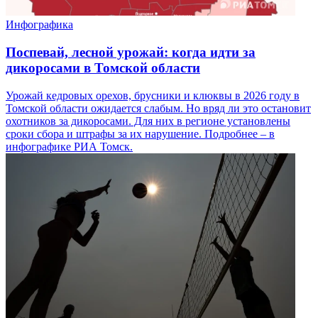
Инфографика
Поспевай, лесной урожай: когда идти за
дикоросами в Томской области
Урожай кедровых орехов, брусники и клюквы в 2026 году в
Томской области ожидается слабым. Но вряд ли это остановит
охотников за дикоросами. Для них в регионе установлены
сроки сбора и штрафы за их нарушение. Подробнее – в
инфографике РИА Томск.