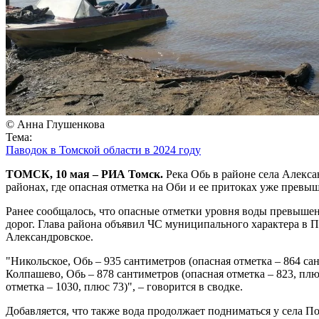
© Анна Глушенкова
Тема:
Паводок в Томской области в 2024 году
ТОМСК, 10 мая – РИА Томск.
Река Обь в районе села Алекса
районах, где опасная отметка на Оби и ее притоках уже превы
Ранее сообщалось, что опасные отметки уровня воды превышены
дорог. Глава района объявил ЧС муниципального характера в П
Александровское.
"Никольское, Обь – 935 сантиметров (опасная отметка – 864 сан
Колпашево, Обь – 878 сантиметров (опасная отметка – 823, плюс
отметка – 1030, плюс 73)", – говорится в сводке.
Добавляется, что также вода продолжает подниматься у села По