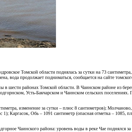
ндровское Томской области поднялась за сутки на 73 сантиметра
шена, вода продолжает подниматься, сообщается на сайте томско
 в шести районах Томской области. В Чаинском районе из берег
одгорнском, Усть-Бакчарском и Чаинском сельских поселениях. П
тиметра, изменение за сутки – плюс 8 сантиметров); Молчаново, 
 1); Каргасок, Обь – 1091 сантиметр (опасная отметка – 1085, п
дгорное Чаинского района: уровень воды в реке Чае поднялся за