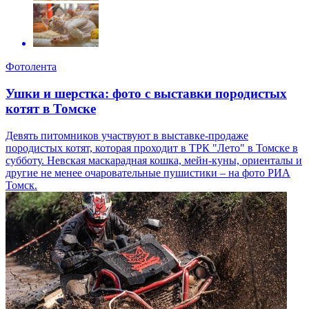
Фотолента
Ушки и шерстка: фото с выставки породистых
котят в Томске
Девять питомников участвуют в выставке-продаже
породистых котят, которая проходит в ТРК "Лето" в Томске в
субботу. Невская маскарадная кошка, мейн-куны, ориенталы и
другие не менее очаровательные пушистики – на фото РИА
Томск.