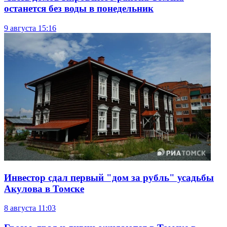
останется без воды в понедельник
9 августа
15:16
Инвестор сдал первый "дом за рубль" усадьбы
Акулова в Томске
8 августа
11:03