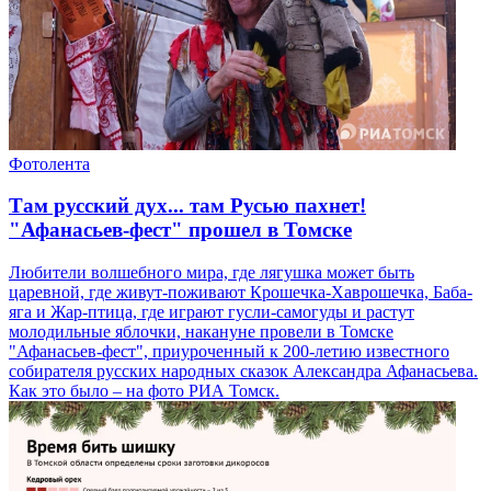
Фотолента
Там русский дух... там Русью пахнет!
"Афанасьев-фест" прошел в Томске
Любители волшебного мира, где лягушка может быть
царевной, где живут-поживают Крошечка-Хаврошечка, Баба-
яга и Жар-птица, где играют гусли-самогуды и растут
молодильные яблочки, накануне провели в Томске
"Афанасьев-фест", приуроченный к 200-летию известного
собирателя русских народных сказок Александра Афанасьева.
Как это было – на фото РИА Томск.