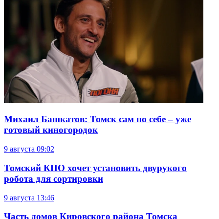
Михаил Башкатов: Томск сам по себе – уже
готовый киногородок
9 августа
09:02
Томский КПО хочет установить двурукого
робота для сортировки
9 августа
13:46
Часть домов Кировского района Томска