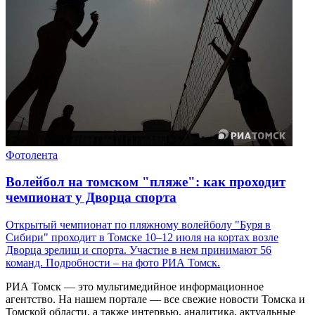
Фотолента
Волейбол на томском "пляже": как проходит
чемпионат у Дворца спорта
Открытый чемпионат по пляжному волейболу "Буря в
Сибири" проходит в Томске 10–12 июля на кортах возле
Дворца зрелищ и спорта. Участие в нем принимают 56
команд. Подробности – на фото РИА Томск.
РИА Томск — это мультимедийное информационное
агентство. На нашем портале — все свежие новости Томска и
Томской области, а также интервью, аналитика, актуальные