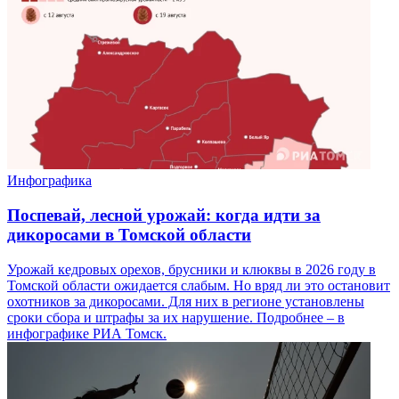
Инфографика
Поспевай, лесной урожай: когда идти за
дикоросами в Томской области
Урожай кедровых орехов, брусники и клюквы в 2026 году в
Томской области ожидается слабым. Но вряд ли это остановит
охотников за дикоросами. Для них в регионе установлены
сроки сбора и штрафы за их нарушение. Подробнее – в
инфографике РИА Томск.