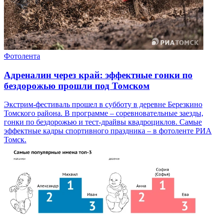
Фотолента
Адреналин через край: эффектные гонки по
бездорожью прошли под Томском
Экстрим-фестиваль прошел в субботу в деревне Березкино
Томского района. В программе – соревновательные заезды,
гонки по бездорожью и тест-драйвы квадроциклов. Самые
эффектные кадры спортивного праздника – в фотоленте РИА
Томск.