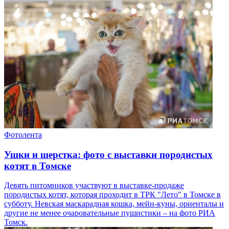
Фотолента
Ушки и шерстка: фото с выставки породистых
котят в Томске
Девять питомников участвуют в выставке-продаже
породистых котят, которая проходит в ТРК "Лето" в Томске в
субботу. Невская маскарадная кошка, мейн-куны, ориенталы и
другие не менее очаровательные пушистики – на фото РИА
Томск.