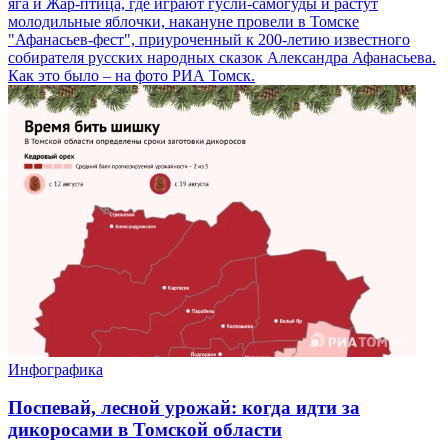
яга и Жар-птица, где играют гусли-самогуды и растут
молодильные яблочки, накануне провели в Томске
"Афанасьев-фест", приуроченный к 200-летию известного
собирателя русских народных сказок Александра Афанасьева.
Как это было – на фото РИА Томск.
Инфографика
Поспевай, лесной урожай: когда идти за
дикоросами в Томской области