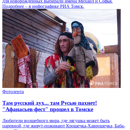
для новорожденных выбирали имена Михаил и Софья.
Подробнее – в инфографике РИА Томск.
Фотолента
Там русский дух... там Русью пахнет!
"Афанасьев-фест" прошел в Томске
Любители волшебного мира, где лягушка может быть
царевной, где живут-поживают Крошечка-Хаврошечка, Баба-