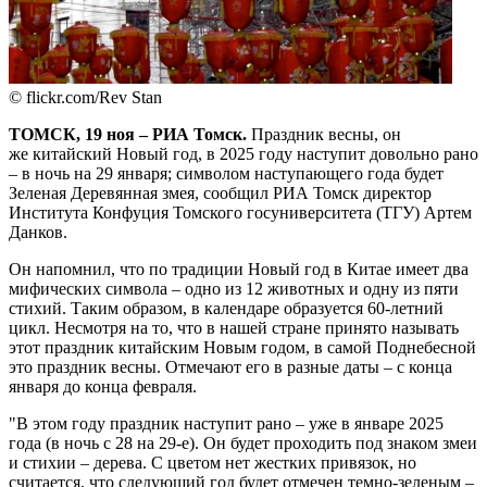
© flickr.com/Rev Stan
ТОМСК, 19 ноя – РИА Томск.
Праздник весны, он
же китайский Новый год, в 2025 году наступит довольно рано
– в ночь на 29 января; символом наступающего года будет
Зеленая Деревянная змея, сообщил РИА Томск директор
Института Конфуция Томского госуниверситета (ТГУ) Артем
Данков.
Он напомнил, что по традиции Новый год в Китае имеет два
мифических символа – одно из 12 животных и одну из пяти
стихий. Таким образом, в календаре образуется 60-летний
цикл. Несмотря на то, что в нашей стране принято называть
этот праздник китайским Новым годом, в самой Поднебесной
это праздник весны. Отмечают его в разные даты – с конца
января до конца февраля.
"В этом году праздник наступит рано – уже в январе 2025
года (в ночь с 28 на 29-е). Он будет проходить под знаком змеи
и стихии – дерева. С цветом нет жестких привязок, но
считается, что следующий год будет отмечен темно-зеленым –