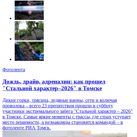
Фотолента
Дождь, драйв, адреналин: как прошел
"Стальной характер–2026" в Томске
Дикие горки, трясина, ледяные ванны, сети и колючая
проволока – всего 23 препятствия прошли в субботу
участники экстремального забега "Стальной характер – 2026"
в Томске. Самые яркие моменты с трассы, где страх уступает
место решимости, а незнакомцы становятся командой – в
фотоленте РИА Томск.