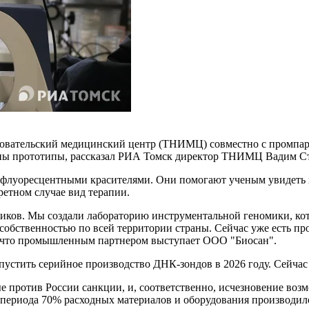
вательский медицинский центр (ТНИМЦ) совместно с промпартн
аны прототипы, рассказал РИА Томск директор ТНИМЦ Вадим С
 флуоресцентными красителями. Они помогают ученым увидеть 
ретном случае вид терапии.
щиков. Мы создали лабораторию инструментальной геномики, ко
собственностью по всей территории страны. Сейчас уже есть пр
в, что промышленным партнером выступает ООО "Биосан".
пустить серийное производство ДНК-зондов в 2026 году. Сейчас
ные против России санкции, и, соответственно, исчезновение во
о периода 70% расходных материалов и оборудования производил