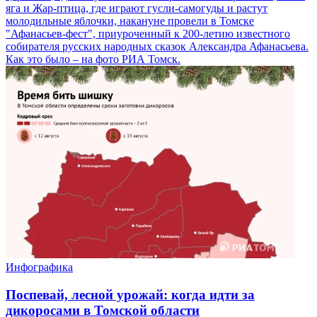
яга и Жар-птица, где играют гусли-самогуды и растут
молодильные яблочки, накануне провели в Томске
"Афанасьев-фест", приуроченный к 200-летию известного
собирателя русских народных сказок Александра Афанасьева.
Как это было – на фото РИА Томск.
Инфографика
Поспевай, лесной урожай: когда идти за
дикоросами в Томской области