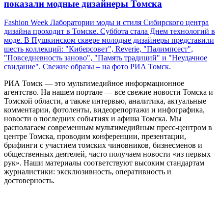
показали модные дизайнеры Томска
Fashion Week Лаборатории моды и стиля Сибирского центра
дизайна проходит в Томске. Суббота стала Днем технологий в
моде. В Пушкинском сквере молодые дизайнеры представили
шесть коллекций: "Киберсовет", Reverie, "Палимпсест",
"Повседневность заново", "Память традиций" и "Неудачное
свидание". Свежие образы – на фото РИА Томск.
РИА Томск — это мультимедийное информационное
агентство. На нашем портале — все свежие новости Томска и
Томской области, а также интервью, аналитика, актуальные
комментарии, фотоленты, видеорепортажи и инфографика,
новости о последних событиях и афиша Томска. Мы
располагаем современным мультимедийным пресс-центром в
центре Томска, проводим конференции, презентации,
брифинги с участием томских чиновников, бизнесменов и
общественных деятелей, часто получаем новости «из первых
рук». Наши материалы соответствуют высоким стандартам
журналистики: эксклюзивность, оперативность и
достоверность.