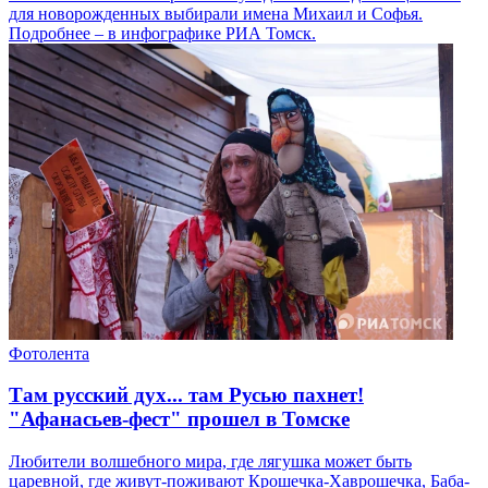
для новорожденных выбирали имена Михаил и Софья.
Подробнее – в инфографике РИА Томск.
Фотолента
Там русский дух... там Русью пахнет!
"Афанасьев-фест" прошел в Томске
Любители волшебного мира, где лягушка может быть
царевной, где живут-поживают Крошечка-Хаврошечка, Баба-