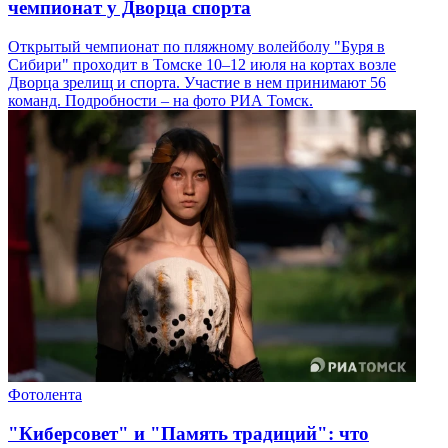
чемпионат у Дворца спорта
Открытый чемпионат по пляжному волейболу "Буря в
Сибири" проходит в Томске 10–12 июля на кортах возле
Дворца зрелищ и спорта. Участие в нем принимают 56
команд. Подробности – на фото РИА Томск.
Фотолента
"Киберсовет" и "Память традиций": что