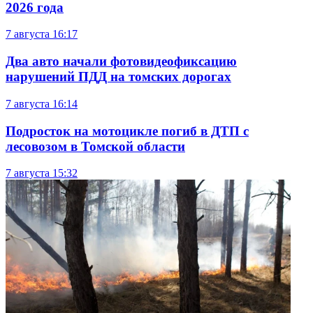
2026 года
7 августа
16:17
Два авто начали фотовидеофиксацию
нарушений ПДД на томских дорогах
7 августа
16:14
Подросток на мотоцикле погиб в ДТП с
лесовозом в Томской области
7 августа
15:32