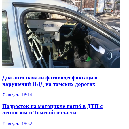
Два авто начали фотовидеофиксацию
нарушений ПДД на томских дорогах
7 августа
16:14
Подросток на мотоцикле погиб в ДТП с
лесовозом в Томской области
7 августа
15:32