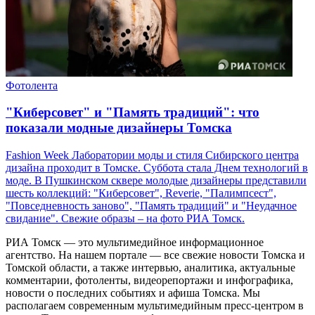
Фотолента
"Киберсовет" и "Память традиций": что
показали модные дизайнеры Томска
Fashion Week Лаборатории моды и стиля Сибирского центра
дизайна проходит в Томске. Суббота стала Днем технологий в
моде. В Пушкинском сквере молодые дизайнеры представили
шесть коллекций: "Киберсовет", Reverie, "Палимпсест",
"Повседневность заново", "Память традиций" и "Неудачное
свидание". Свежие образы – на фото РИА Томск.
РИА Томск — это мультимедийное информационное
агентство. На нашем портале — все свежие новости Томска и
Томской области, а также интервью, аналитика, актуальные
комментарии, фотоленты, видеорепортажи и инфографика,
новости о последних событиях и афиша Томска. Мы
располагаем современным мультимедийным пресс-центром в