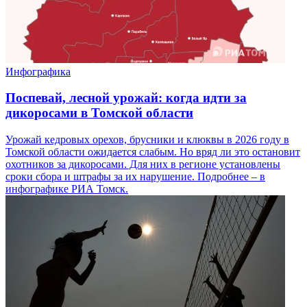
Инфографика
Поспевай, лесной урожай: когда идти за
дикоросами в Томской области
Урожай кедровых орехов, брусники и клюквы в 2026 году в
Томской области ожидается слабым. Но вряд ли это остановит
охотников за дикоросами. Для них в регионе установлены
сроки сбора и штрафы за их нарушение. Подробнее – в
инфографике РИА Томск.