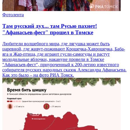
Фотолента
Там русский дух... там Русью пахнет!
"Афанасьев-фест" прошел в Томске
Любители волшебного мира, где лягушка может быть
царевной, где живут-поживают Крошечка-Хаврошечка, Баба-
яга и Жар-птица, где играют гусли-самогуды и растут
молодильные яблочки, накануне провели в Томске
"Афанасьев-фест", приуроченный к 200-летию известного
собирателя русских народных сказок Александра Афанасьева.
Как это было – на фото РИА Томск.