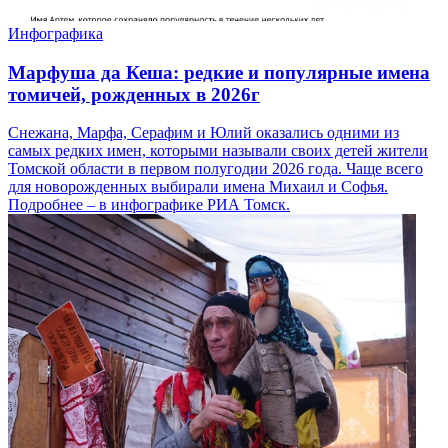
Инфографика
Марфуша да Кеша: редкие и популярные имена
томичей, рожденных в 2026г
Снежана, Марфа, Серафим и Юлий оказались одними из
самых редких имен, которыми называли своих детей жители
Томской области в первом полугодии 2026 года. Чаще всего
для новорожденных выбирали имена Михаил и Софья.
Подробнее – в инфографике РИА Томск.