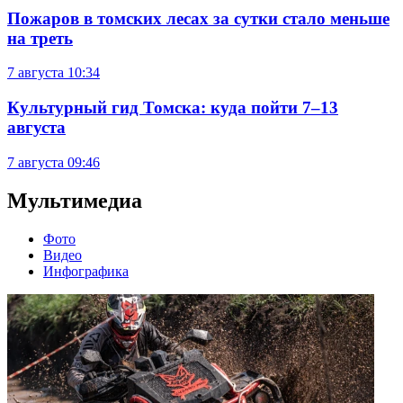
Пожаров в томских лесах за сутки стало меньше
на треть
7 августа
10:34
Культурный гид Томска: куда пойти 7–13
августа
7 августа
09:46
Мультимедиа
Фото
Видео
Инфографика