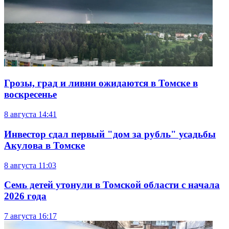
Грозы, град и ливни ожидаются в Томске в
воскресенье
8 августа
14:41
Инвестор сдал первый "дом за рубль" усадьбы
Акулова в Томске
8 августа
11:03
Семь детей утонули в Томской области с начала
2026 года
7 августа
16:17