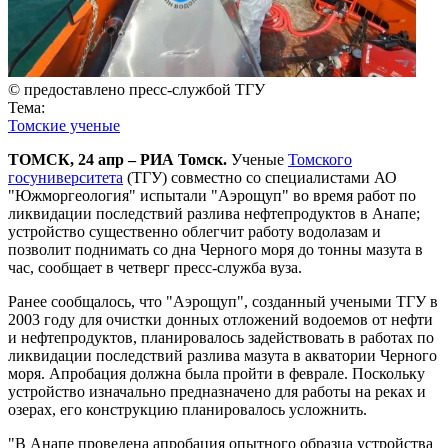
© предоставлено пресс-службой ТГУ
Тема:
Томские ученые
ТОМСК, 24 апр – РИА Томск.
Ученые
Томского
госуниверситета
(ТГУ) совместно со специалистами АО
"Южморгеология" испытали "Аэрощуп" во время работ по
ликвидации последствий разлива нефтепродуктов в Анапе;
устройство существенно облегчит работу водолазам и
позволит поднимать со дна Черного моря до тонны мазута в
час, сообщает в четверг пресс-служба вуза.
Ранее сообщалось, что "Аэрощуп", созданный учеными ТГУ в
2003 году для очистки донных отложений водоемов от нефти
и нефтепродуктов, планировалось задействовать в работах по
ликвидации последствий разлива мазута в акватории Черного
моря. Апробация должна была пройти в феврале. Поскольку
устройство изначально предназначено для работы на реках и
озерах, его конструкцию планировалось усложнить.
"В Анапе проведена апробация опытного образца устройства