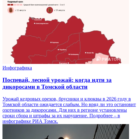
Инфографика
Поспевай, лесной урожай: когда идти за
дикоросами в Томской области
Урожай кедровых орехов, брусники и клюквы в 2026 году в
Томской области ожидается слабым. Но вряд ли это остановит
охотников за дикоросами. Для них в регионе установлены
сроки сбора и штрафы за их нарушение. Подробнее – в
инфографике РИА Томск.