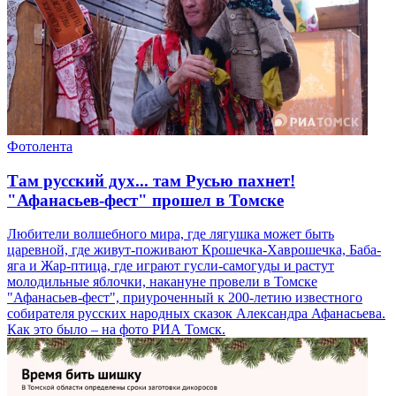
Фотолента
Там русский дух... там Русью пахнет!
"Афанасьев-фест" прошел в Томске
Любители волшебного мира, где лягушка может быть
царевной, где живут-поживают Крошечка-Хаврошечка, Баба-
яга и Жар-птица, где играют гусли-самогуды и растут
молодильные яблочки, накануне провели в Томске
"Афанасьев-фест", приуроченный к 200-летию известного
собирателя русских народных сказок Александра Афанасьева.
Как это было – на фото РИА Томск.