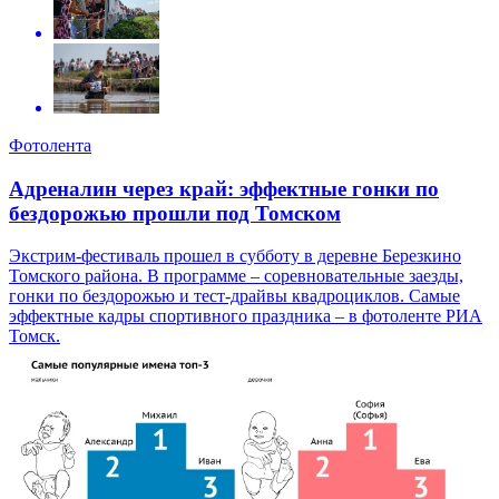
Фотолента
Адреналин через край: эффектные гонки по
бездорожью прошли под Томском
Экстрим-фестиваль прошел в субботу в деревне Березкино
Томского района. В программе – соревновательные заезды,
гонки по бездорожью и тест-драйвы квадроциклов. Самые
эффектные кадры спортивного праздника – в фотоленте РИА
Томск.