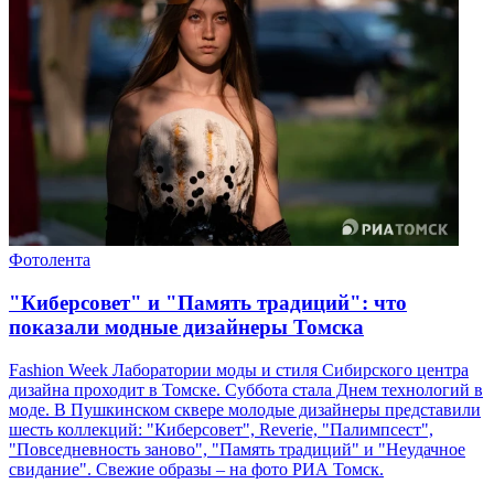
Фотолента
"Киберсовет" и "Память традиций": что
показали модные дизайнеры Томска
Fashion Week Лаборатории моды и стиля Сибирского центра
дизайна проходит в Томске. Суббота стала Днем технологий в
моде. В Пушкинском сквере молодые дизайнеры представили
шесть коллекций: "Киберсовет", Reverie, "Палимпсест",
"Повседневность заново", "Память традиций" и "Неудачное
свидание". Свежие образы – на фото РИА Томск.