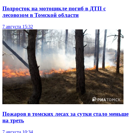
Подросток на мотоцикле погиб в ДТП с
лесовозом в Томской области
7 августа
15:32
Пожаров в томских лесах за сутки стало меньше
на треть
7 августа
10:34