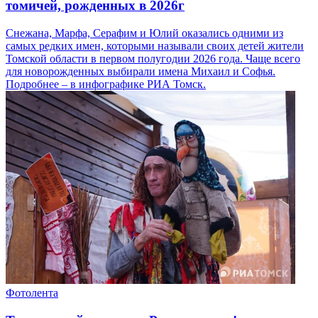
томичей, рожденных в 2026г
Снежана, Марфа, Серафим и Юлий оказались одними из
самых редких имен, которыми называли своих детей жители
Томской области в первом полугодии 2026 года. Чаще всего
для новорожденных выбирали имена Михаил и Софья.
Подробнее – в инфографике РИА Томск.
Фотолента