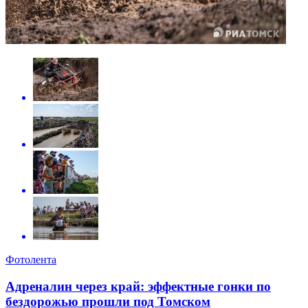
Фотолента
Адреналин через край: эффектные гонки по
бездорожью прошли под Томском