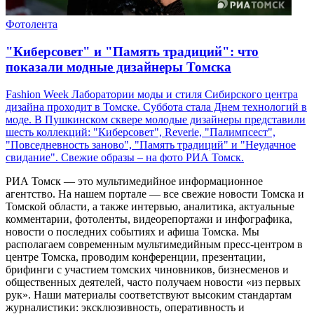
Фотолента
"Киберсовет" и "Память традиций": что
показали модные дизайнеры Томска
Fashion Week Лаборатории моды и стиля Сибирского центра
дизайна проходит в Томске. Суббота стала Днем технологий в
моде. В Пушкинском сквере молодые дизайнеры представили
шесть коллекций: "Киберсовет", Reverie, "Палимпсест",
"Повседневность заново", "Память традиций" и "Неудачное
свидание". Свежие образы – на фото РИА Томск.
РИА Томск — это мультимедийное информационное
агентство. На нашем портале — все свежие новости Томска и
Томской области, а также интервью, аналитика, актуальные
комментарии, фотоленты, видеорепортажи и инфографика,
новости о последних событиях и афиша Томска. Мы
располагаем современным мультимедийным пресс-центром в
центре Томска, проводим конференции, презентации,
брифинги с участием томских чиновников, бизнесменов и
общественных деятелей, часто получаем новости «из первых
рук». Наши материалы соответствуют высоким стандартам
журналистики: эксклюзивность, оперативность и