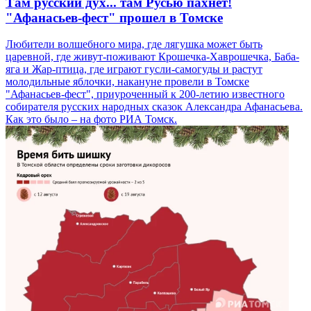
Там русский дух... там Русью пахнет!
"Афанасьев-фест" прошел в Томске
Любители волшебного мира, где лягушка может быть
царевной, где живут-поживают Крошечка-Хаврошечка, Баба-
яга и Жар-птица, где играют гусли-самогуды и растут
молодильные яблочки, накануне провели в Томске
"Афанасьев-фест", приуроченный к 200-летию известного
собирателя русских народных сказок Александра Афанасьева.
Как это было – на фото РИА Томск.