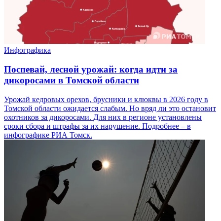
Инфографика
Поспевай, лесной урожай: когда идти за
дикоросами в Томской области
Урожай кедровых орехов, брусники и клюквы в 2026 году в
Томской области ожидается слабым. Но вряд ли это остановит
охотников за дикоросами. Для них в регионе установлены
сроки сбора и штрафы за их нарушение. Подробнее – в
инфографике РИА Томск.