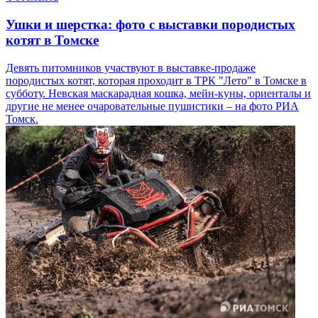
Ушки и шерстка: фото с выставки породистых
котят в Томске
Девять питомников участвуют в выставке-продаже
породистых котят, которая проходит в ТРК "Лето" в Томске в
субботу. Невская маскарадная кошка, мейн-куны, ориенталы и
другие не менее очаровательные пушистики – на фото РИА
Томск.