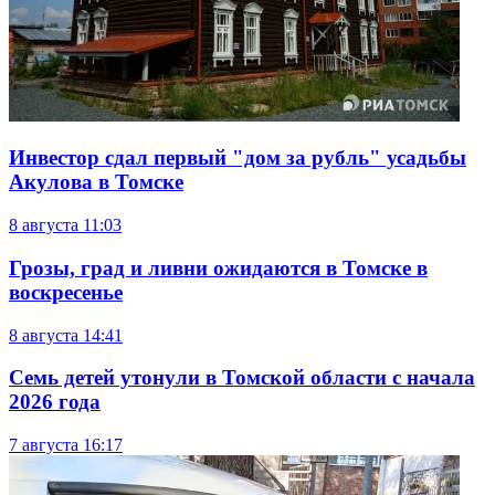
Инвестор сдал первый "дом за рубль" усадьбы
Акулова в Томске
8 августа
11:03
Грозы, град и ливни ожидаются в Томске в
воскресенье
8 августа
14:41
Семь детей утонули в Томской области с начала
2026 года
7 августа
16:17