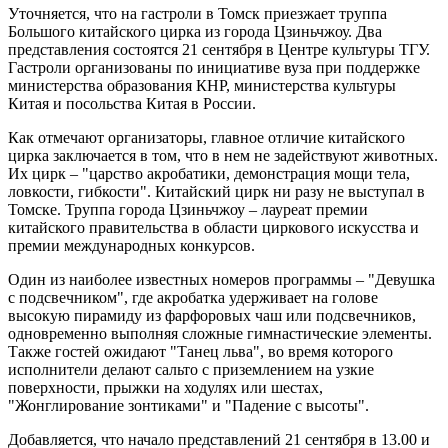
Уточняется, что на гастроли в Томск приезжает труппа
Большого китайского цирка из города Цзиньчжоу. Два
представления состоятся 21 сентября в Центре культуры ТГУ.
Гастроли организованы по инициативе вуза при поддержке
министерства образования КНР, министерства культуры
Китая и посольства Китая в России.
Как отмечают организаторы, главное отличие китайского
цирка заключается в том, что в нем не задействуют животных.
Их цирк – "царство акробатики, демонстрация мощи тела,
ловкости, гибкости". Китайский цирк ни разу не выступал в
Томске. Труппа города Цзиньчжоу – лауреат премии
китайского правительства в области циркового искусства и
премии международных конкурсов.
Один из наиболее известных номеров программы – "Девушка
с подсвечником", где акробатка удерживает на голове
высокую пирамиду из фарфоровых чаш или подсвечников,
одновременно выполняя сложные гимнастические элементы.
Также гостей ожидают "Танец льва", во время которого
исполнители делают cальто с приземлением на узкие
поверхности, прыжки на ходулях или шестах,
"Жонглирование зонтиками" и "Падение с высоты".
Добавляется, что начало представлений 21 сентября в 13.00 и