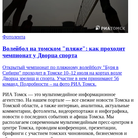
Фотолента
Волейбол на томском "пляже": как проходит
чемпионат у Дворца спорта
Открытый чемпионат по пляжному волейболу "Буря в
Сибири" проходит в Томске 10–12 июля на кортах возле
Дворца зрелищ и спорта. Участие в нем принимают 56
команд. Подробности – на фото РИА Томск.
РИА Томск — это мультимедийное информационное
агентство. На нашем портале — все свежие новости Томска и
Томской области, а также интервью, аналитика, актуальные
комментарии, фотоленты, видеорепортажи и инфографика,
новости о последних событиях и афиша Томска. Мы
располагаем современным мультимедийным пресс-центром в
центре Томска, проводим конференции, презентации,
брифинги с участием томских чиновников, бизнесменов и