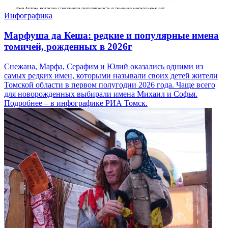
Инфографика
Марфуша да Кеша: редкие и популярные имена
томичей, рожденных в 2026г
Снежана, Марфа, Серафим и Юлий оказались одними из
самых редких имен, которыми называли своих детей жители
Томской области в первом полугодии 2026 года. Чаще всего
для новорожденных выбирали имена Михаил и Софья.
Подробнее – в инфографике РИА Томск.