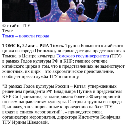
© с сайта ТГУ
Тема:
Томск – новости города
ТОМСК, 22 авг – РИА Томск.
Труппа Большого китайского
цирка из города Цзиньчжоу впервые даст два представления в
Томске, в Центре культуры
Томского госуниверситета
(ТГУ),
в рамках Годов культуры РФ и КНР; главное отличие
китайского цирка в том, что в представлениях не задействуют
животных, их цирк – это акробатическое представление,
сообщает пресс-служба ТГУ в пятницу.
"В рамках Годов культуры России – Китая, утвержденных
решением президента РФ Владимира Путина и председателя
КНР Си Цзиньпина, запланировано более 230 мероприятий
по всем направлениям культуры. Гастроли труппы из города
Цзинчжоу, запланированные к проведению на базе ТГУ,
входят в список мероприятий", – приводятся слова
организатора мероприятия, директора Института Конфуция
ТГУ Ирины Шведовой.