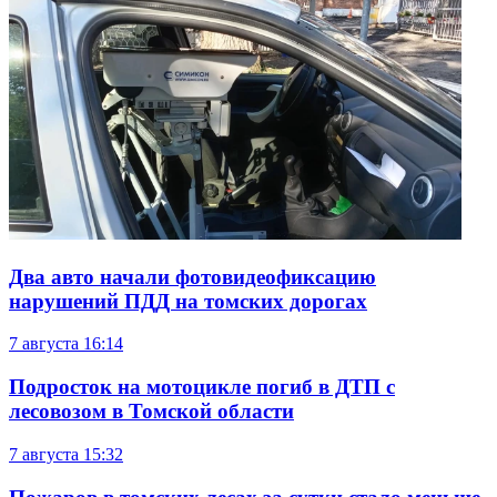
Два авто начали фотовидеофиксацию
нарушений ПДД на томских дорогах
7 августа
16:14
Подросток на мотоцикле погиб в ДТП с
лесовозом в Томской области
7 августа
15:32