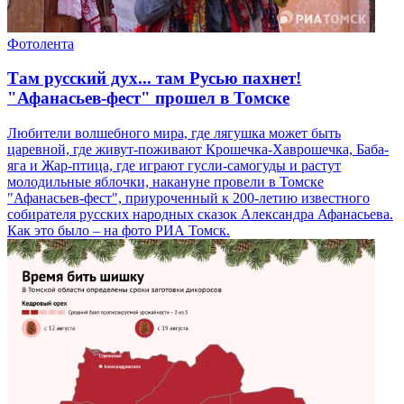
Фотолента
Там русский дух... там Русью пахнет!
"Афанасьев-фест" прошел в Томске
Любители волшебного мира, где лягушка может быть
царевной, где живут-поживают Крошечка-Хаврошечка, Баба-
яга и Жар-птица, где играют гусли-самогуды и растут
молодильные яблочки, накануне провели в Томске
"Афанасьев-фест", приуроченный к 200-летию известного
собирателя русских народных сказок Александра Афанасьева.
Как это было – на фото РИА Томск.