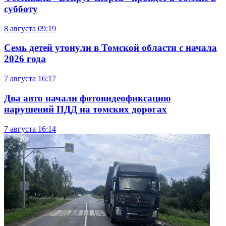
субботу
8 августа
09:19
Семь детей утонули в Томской области с начала
2026 года
7 августа
16:17
Два авто начали фотовидеофиксацию
нарушений ПДД на томских дорогах
7 августа
16:14