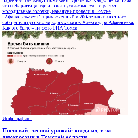
царевной, где живут-поживают Крошечка-Хаврошечка, Баба-
яга и Жар-птица, где играют гусли-самогуды и растут
молодильные яблочки, накануне провели в Томске
"Афанасьев-фест", приуроченный к 200-летию известного
собирателя русских народных сказок Александра Афанасьева.
Как это было – на фото РИА Томск.
Инфографика
Поспевай, лесной урожай: когда идти за
дикоросами в Томской области