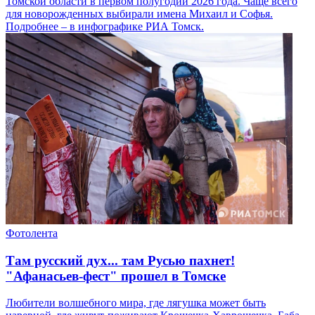
Томской области в первом полугодии 2026 года. Чаще всего
для новорожденных выбирали имена Михаил и Софья.
Подробнее – в инфографике РИА Томск.
Фотолента
Там русский дух... там Русью пахнет!
"Афанасьев-фест" прошел в Томске
Любители волшебного мира, где лягушка может быть