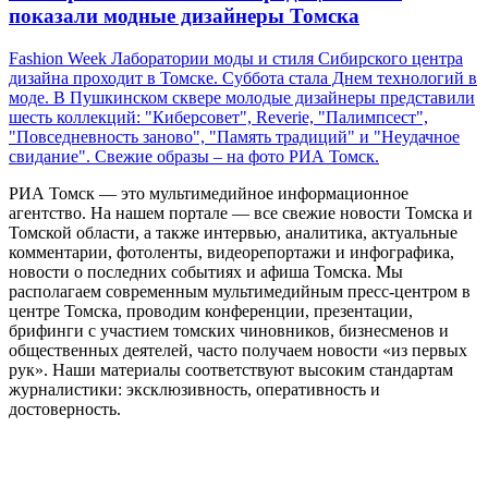
показали модные дизайнеры Томска
Fashion Week Лаборатории моды и стиля Сибирского центра
дизайна проходит в Томске. Суббота стала Днем технологий в
моде. В Пушкинском сквере молодые дизайнеры представили
шесть коллекций: "Киберсовет", Reverie, "Палимпсест",
"Повседневность заново", "Память традиций" и "Неудачное
свидание". Свежие образы – на фото РИА Томск.
РИА Томск — это мультимедийное информационное
агентство. На нашем портале — все свежие новости Томска и
Томской области, а также интервью, аналитика, актуальные
комментарии, фотоленты, видеорепортажи и инфографика,
новости о последних событиях и афиша Томска. Мы
располагаем современным мультимедийным пресс-центром в
центре Томска, проводим конференции, презентации,
брифинги с участием томских чиновников, бизнесменов и
общественных деятелей, часто получаем новости «из первых
рук». Наши материалы соответствуют высоким стандартам
журналистики: эксклюзивность, оперативность и
достоверность.