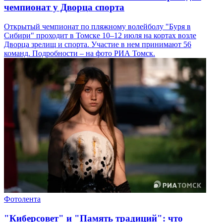
чемпионат у Дворца спорта
Открытый чемпионат по пляжному волейболу "Буря в
Сибири" проходит в Томске 10–12 июля на кортах возле
Дворца зрелищ и спорта. Участие в нем принимают 56
команд. Подробности – на фото РИА Томск.
Фотолента
"Киберсовет" и "Память традиций": что