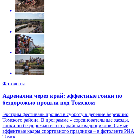
Фотолента
Адреналин через край: эффектные гонки по
бездорожью прошли под Томском
Экстрим-фестиваль прошел в субботу в деревне Березкино
Томского района. В программе – соревновательные заезды,
гонки по бездорожью и тест-драйвы квадроциклов. Самые
эффектные кадры спортивного праздника – в фотоленте РИА
Томск.