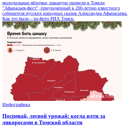
молодильные яблочки, накануне провели в Томске
"Афанасьев-фест", приуроченный к 200-летию известного
собирателя русских народных сказок Александра Афанасьева.
Как это было – на фото РИА Томск.
Инфографика
Поспевай, лесной урожай: когда идти за
дикоросами в Томской области