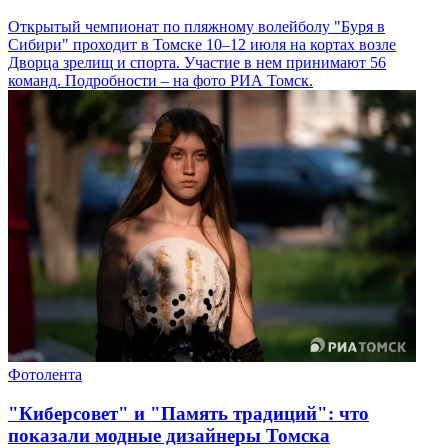
Открытый чемпионат по пляжному волейболу "Буря в
Сибири" проходит в Томске 10–12 июля на кортах возле
Дворца зрелищ и спорта. Участие в нем принимают 56
команд. Подробности – на фото РИА Томск.
Фотолента
"Киберсовет" и "Память традиций": что
показали модные дизайнеры Томска