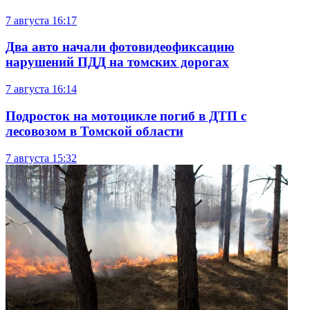
7 августа
16:17
Два авто начали фотовидеофиксацию
нарушений ПДД на томских дорогах
7 августа
16:14
Подросток на мотоцикле погиб в ДТП с
лесовозом в Томской области
7 августа
15:32