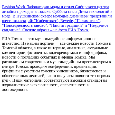
Fashion Week Лаборатории моды и стиля Сибирского центра
дизайна проходит в Томске. Суббота стала Днем технологий в
моде. В Пушкинском сквере молодые дизайнеры представили
шесть коллекций: "Киберсовет", Reverie, "Палимпсест",
"Повседневность заново", "Память традиций" и "Неудачное
свидание". Свежие образы – на фото РИА Томск.
РИА Томск — это мультимедийное информационное
агентство. На нашем портале — все свежие новости Томска и
Томской области, а также интервью, аналитика, актуальные
комментарии, фотоленты, видеорепортажи и инфографика,
новости о последних событиях и афиша Томска. Мы
располагаем современным мультимедийным пресс-центром в
центре Томска, проводим конференции, презентации,
брифинги с участием томских чиновников, бизнесменов и
общественных деятелей, часто получаем новости «из первых
рук». Наши материалы соответствуют высоким стандартам
журналистики: эксклюзивность, оперативность и
достоверность.