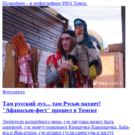
Подробнее – в инфографике РИА Томск.
Фотолента
Там русский дух... там Русью пахнет!
"Афанасьев-фест" прошел в Томске
Любители волшебного мира, где лягушка может быть
царевной, где живут-поживают Крошечка-Хаврошечка, Баба-
яга и Жар-птица, где играют гусли-самогуды и растут