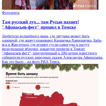
Фотолента
Там русский дух... там Русью пахнет!
"Афанасьев-фест" прошел в Томске
Любители волшебного мира, где лягушка может быть
царевной, где живут-поживают Крошечка-Хаврошечка, Баба-
яга и Жар-птица, где играют гусли-самогуды и растут
молодильные яблочки, накануне провели в Томске
"Афанасьев-фест", приуроченный к 200-летию известного
собирателя русских народных сказок Александра Афанасьева.
Как это было – на фото РИА Томск.