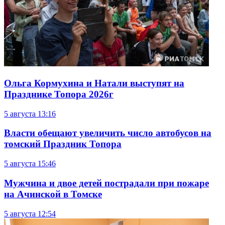
Ольга Кормухина и Натали выступят на
Празднике Топора 2026г
5 августа
13:16
Власти обещают увеличить число автобусов на
томский Праздник Топора
5 августа
15:46
Мужчина и двое детей пострадали при пожаре
на Ачинской в Томске
5 августа
12:54