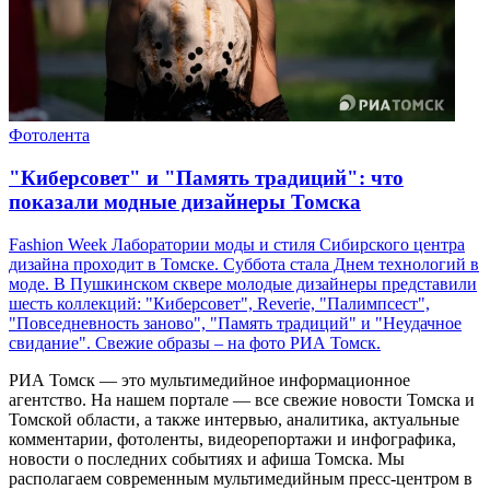
Фотолента
"Киберсовет" и "Память традиций": что
показали модные дизайнеры Томска
Fashion Week Лаборатории моды и стиля Сибирского центра
дизайна проходит в Томске. Суббота стала Днем технологий в
моде. В Пушкинском сквере молодые дизайнеры представили
шесть коллекций: "Киберсовет", Reverie, "Палимпсест",
"Повседневность заново", "Память традиций" и "Неудачное
свидание". Свежие образы – на фото РИА Томск.
РИА Томск — это мультимедийное информационное
агентство. На нашем портале — все свежие новости Томска и
Томской области, а также интервью, аналитика, актуальные
комментарии, фотоленты, видеорепортажи и инфографика,
новости о последних событиях и афиша Томска. Мы
располагаем современным мультимедийным пресс-центром в