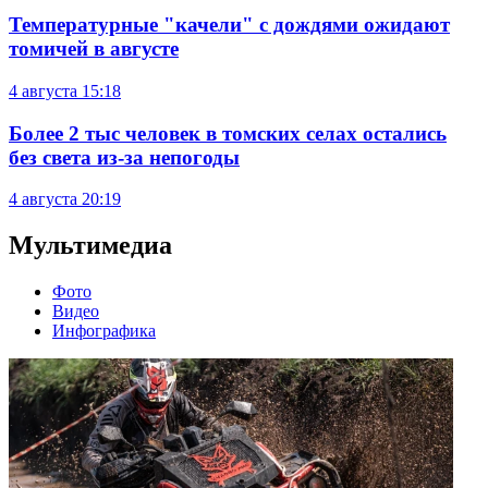
Температурные "качели" с дождями ожидают
томичей в августе
4 августа
15:18
Более 2 тыс человек в томских селах остались
без света из-за непогоды
4 августа
20:19
Мультимедиа
Фото
Видео
Инфографика