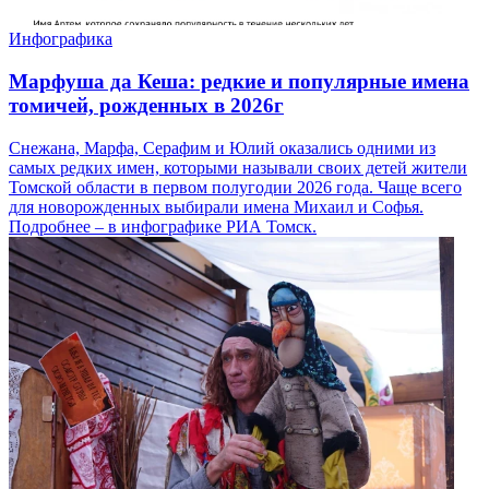
Инфографика
Марфуша да Кеша: редкие и популярные имена
томичей, рожденных в 2026г
Снежана, Марфа, Серафим и Юлий оказались одними из
самых редких имен, которыми называли своих детей жители
Томской области в первом полугодии 2026 года. Чаще всего
для новорожденных выбирали имена Михаил и Софья.
Подробнее – в инфографике РИА Томск.