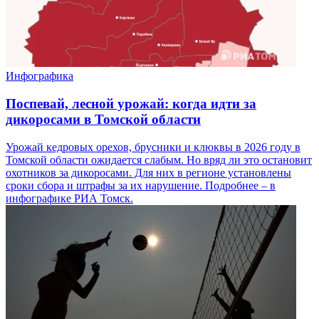
Инфографика
Поспевай, лесной урожай: когда идти за
дикоросами в Томской области
Урожай кедровых орехов, брусники и клюквы в 2026 году в
Томской области ожидается слабым. Но вряд ли это остановит
охотников за дикоросами. Для них в регионе установлены
сроки сбора и штрафы за их нарушение. Подробнее – в
инфографике РИА Томск.