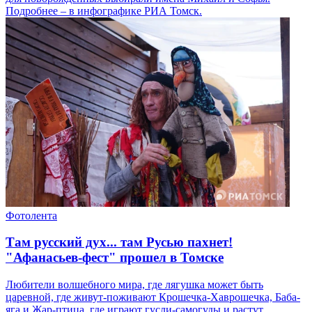
Подробнее – в инфографике РИА Томск.
Фотолента
Там русский дух... там Русью пахнет!
"Афанасьев-фест" прошел в Томске
Любители волшебного мира, где лягушка может быть
царевной, где живут-поживают Крошечка-Хаврошечка, Баба-
яга и Жар-птица, где играют гусли-самогуды и растут