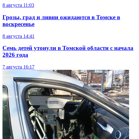
8 августа
11:03
Грозы, град и ливни ожидаются в Томске в
воскресенье
8 августа
14:41
Семь детей утонули в Томской области с начала
2026 года
7 августа
16:17