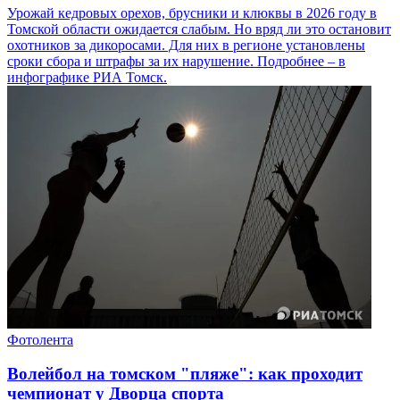
Урожай кедровых орехов, брусники и клюквы в 2026 году в
Томской области ожидается слабым. Но вряд ли это остановит
охотников за дикоросами. Для них в регионе установлены
сроки сбора и штрафы за их нарушение. Подробнее – в
инфографике РИА Томск.
Фотолента
Волейбол на томском "пляже": как проходит
чемпионат у Дворца спорта