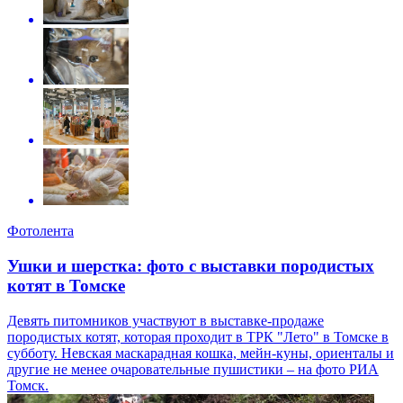
Фотолента
Ушки и шерстка: фото с выставки породистых
котят в Томске
Девять питомников участвуют в выставке-продаже
породистых котят, которая проходит в ТРК "Лето" в Томске в
субботу. Невская маскарадная кошка, мейн-куны, ориенталы и
другие не менее очаровательные пушистики – на фото РИА
Томск.