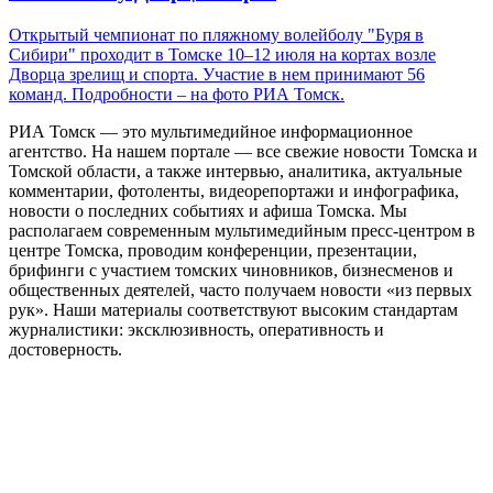
Открытый чемпионат по пляжному волейболу "Буря в
Сибири" проходит в Томске 10–12 июля на кортах возле
Дворца зрелищ и спорта. Участие в нем принимают 56
команд. Подробности – на фото РИА Томск.
РИА Томск — это мультимедийное информационное
агентство. На нашем портале — все свежие новости Томска и
Томской области, а также интервью, аналитика, актуальные
комментарии, фотоленты, видеорепортажи и инфографика,
новости о последних событиях и афиша Томска. Мы
располагаем современным мультимедийным пресс-центром в
центре Томска, проводим конференции, презентации,
брифинги с участием томских чиновников, бизнесменов и
общественных деятелей, часто получаем новости «из первых
рук». Наши материалы соответствуют высоким стандартам
журналистики: эксклюзивность, оперативность и
достоверность.