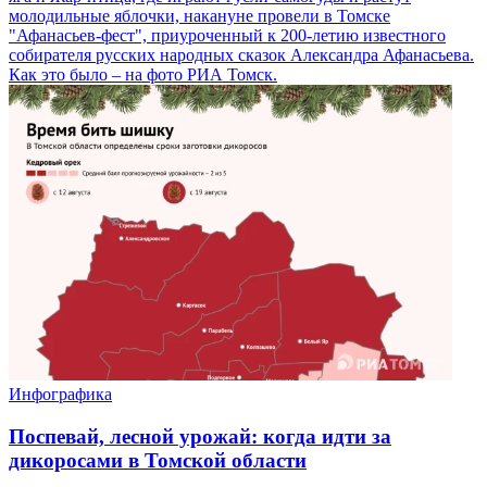
молодильные яблочки, накануне провели в Томске
"Афанасьев-фест", приуроченный к 200-летию известного
собирателя русских народных сказок Александра Афанасьева.
Как это было – на фото РИА Томск.
Инфографика
Поспевай, лесной урожай: когда идти за
дикоросами в Томской области