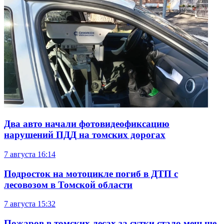
Два авто начали фотовидеофиксацию
нарушений ПДД на томских дорогах
7 августа
16:14
Подросток на мотоцикле погиб в ДТП с
лесовозом в Томской области
7 августа
15:32
Пожаров в томских лесах за сутки стало меньше