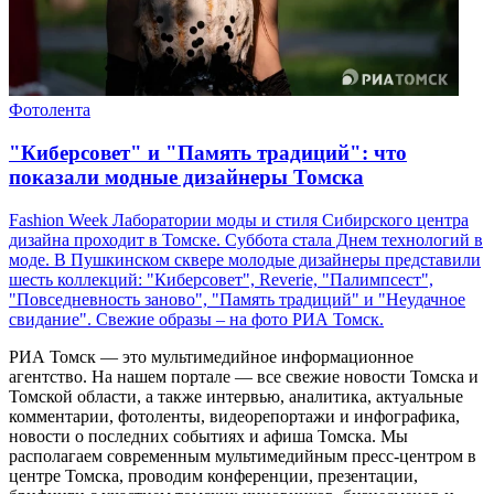
Фотолента
"Киберсовет" и "Память традиций": что
показали модные дизайнеры Томска
Fashion Week Лаборатории моды и стиля Сибирского центра
дизайна проходит в Томске. Суббота стала Днем технологий в
моде. В Пушкинском сквере молодые дизайнеры представили
шесть коллекций: "Киберсовет", Reverie, "Палимпсест",
"Повседневность заново", "Память традиций" и "Неудачное
свидание". Свежие образы – на фото РИА Томск.
РИА Томск — это мультимедийное информационное
агентство. На нашем портале — все свежие новости Томска и
Томской области, а также интервью, аналитика, актуальные
комментарии, фотоленты, видеорепортажи и инфографика,
новости о последних событиях и афиша Томска. Мы
располагаем современным мультимедийным пресс-центром в
центре Томска, проводим конференции, презентации,