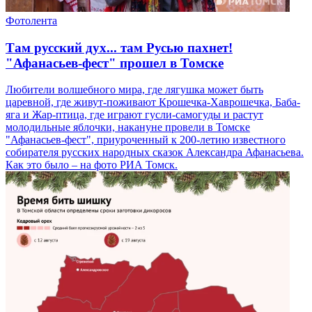
Фотолента
Там русский дух... там Русью пахнет!
"Афанасьев-фест" прошел в Томске
Любители волшебного мира, где лягушка может быть
царевной, где живут-поживают Крошечка-Хаврошечка, Баба-
яга и Жар-птица, где играют гусли-самогуды и растут
молодильные яблочки, накануне провели в Томске
"Афанасьев-фест", приуроченный к 200-летию известного
собирателя русских народных сказок Александра Афанасьева.
Как это было – на фото РИА Томск.