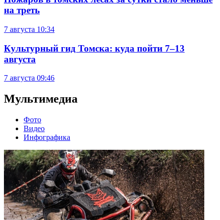
на треть
7 августа
10:34
Культурный гид Томска: куда пойти 7–13
августа
7 августа
09:46
Мультимедиа
Фото
Видео
Инфографика