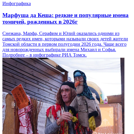
Инфографика
Марфуша да Кеша: редкие и популярные имена
томичей, рожденных в 2026г
Снежана, Марфа, Серафим и Юлий оказались одними из
самых редких имен, которыми называли своих детей жители
Томской области в первом полугодии 2026 года. Чаще всего
для новорожденных выбирали имена Михаил и Софья.
Подробнее – в инфографике РИА Томск.