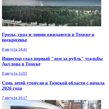
Грозы, град и ливни ожидаются в Томске в
воскресенье
8 августа
14:41
Инвестор сдал первый "дом за рубль" усадьбы
Акулова в Томске
8 августа
11:03
Семь детей утонули в Томской области с начала
2026 года
7 августа
16:17