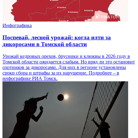
Инфографика
Поспевай, лесной урожай: когда идти за
дикоросами в Томской области
Урожай кедровых орехов, брусники и клюквы в 2026 году в
Томской области ожидается слабым. Но вряд ли это остановит
охотников за дикоросами. Для них в регионе установлены
сроки сбора и штрафы за их нарушение. Подробнее – в
инфографике РИА Томск.