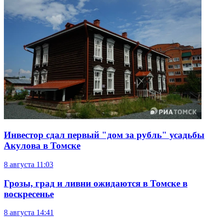
Инвестор сдал первый "дом за рубль" усадьбы
Акулова в Томске
8 августа
11:03
Грозы, град и ливни ожидаются в Томске в
воскресенье
8 августа
14:41