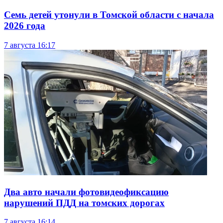
Семь детей утонули в Томской области с начала
2026 года
7 августа
16:17
Два авто начали фотовидеофиксацию
нарушений ПДД на томских дорогах
7 августа
16:14