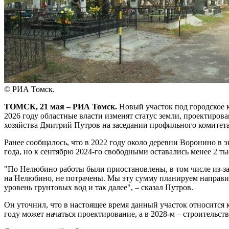
© РИА Томск.
ТОМСК, 21 мая – РИА Томск.
Новый участок под городское 
2026 году областные власти изменят статус земли, проектирован
хозяйства Дмитрий Путров на заседании профильного комитет
Ранее сообщалось, что в 2022 году около деревни Воронино в 
года, но к сентябрю 2024-го свободными оставались менее 2 т
"По Нелюбино работы были приостановлены, в том числе из-за 
на Нелюбино, не потрачены. Мы эту сумму планируем направит
уровень грунтовых вод и так далее", – сказал Путров.
Он уточнил, что в настоящее время данный участок относится к
году может начаться проектирование, а в 2028-м – строительст