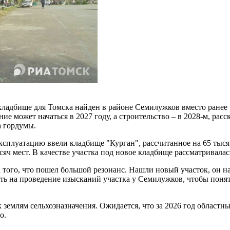
кладбище для Томска найден в районе Семилужков вместо ранее
ие может начаться в 2027 году, а строительство – в 2028-м, расс
а гордумы.
эксплуатацию ввели кладбище "Курган", рассчитанное на 65 тысяч
ысяч мест. В качестве участка под новое кладбище рассматривала
того, что пошел большой резонанс. Нашли новый участок, он на
ь на проведение изысканий участка у Семилужков, чтобы понять
 землям сельхозназначения. Ожидается, что за 2026 год областны
во.