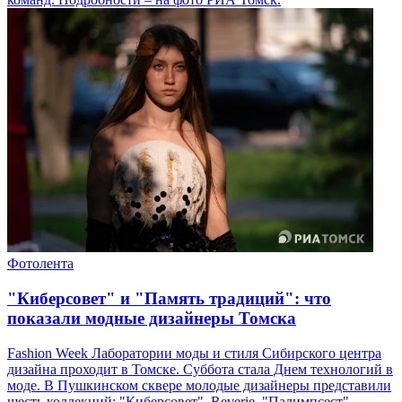
Фотолента
"Киберсовет" и "Память традиций": что
показали модные дизайнеры Томска
Fashion Week Лаборатории моды и стиля Сибирского центра
дизайна проходит в Томске. Суббота стала Днем технологий в
моде. В Пушкинском сквере молодые дизайнеры представили
шесть коллекций: "Киберсовет", Reverie, "Палимпсест",