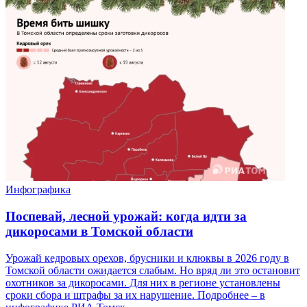
Инфографика
Поспевай, лесной урожай: когда идти за
дикоросами в Томской области
Урожай кедровых орехов, брусники и клюквы в 2026 году в
Томской области ожидается слабым. Но вряд ли это остановит
охотников за дикоросами. Для них в регионе установлены
сроки сбора и штрафы за их нарушение. Подробнее – в