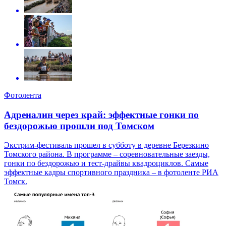
Фотолента
Адреналин через край: эффектные гонки по
бездорожью прошли под Томском
Экстрим-фестиваль прошел в субботу в деревне Березкино
Томского района. В программе – соревновательные заезды,
гонки по бездорожью и тест-драйвы квадроциклов. Самые
эффектные кадры спортивного праздника – в фотоленте РИА
Томск.