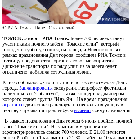
© РИА Томск. Павел Стефанский
ТОМСК, 5 июн – РИА Томск.
Более 700 человек станут
участниками ночного забега "Томские огни", который
пройдет в субботу, 6 июня, на площади Новособорная в
рамках празднования Дня города, сообщила РИА Томск в
пятницу представитель организаторов мероприятия.
Движение транспорта по ряду улиц из-за забега будет
ограничено, добавила сотрудница мэрии.
Ранее сообщалось, что 6 и 7 июня в Томске отмечает День
города.
Запланированы
экскурсии, гастрофест, фестивали
наличников и "Сабантуй", а также концерт, хэдлайнером
которого станет группа "Инь-Ян". На время празднования
ограничат
движение транспорта на нескольких улицах в
центре, а трамваи и троллейбусы
изменят
схему следования.
"В рамках празднования Дня города 6 июня пройдет ночной
забег "Томские огни". На участие в мероприятии
зарегистрировались свыше 700 человек. В 21.00 начнется
детский забег на 1 километр, в 21.30 – забег на 10 километров,