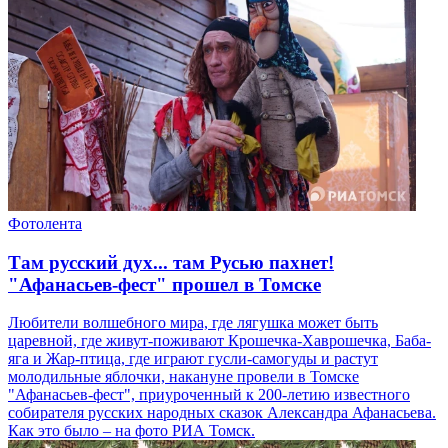
Фотолента
Там русский дух... там Русью пахнет!
"Афанасьев-фест" прошел в Томске
Любители волшебного мира, где лягушка может быть
царевной, где живут-поживают Крошечка-Хаврошечка, Баба-
яга и Жар-птица, где играют гусли-самогуды и растут
молодильные яблочки, накануне провели в Томске
"Афанасьев-фест", приуроченный к 200-летию известного
собирателя русских народных сказок Александра Афанасьева.
Как это было – на фото РИА Томск.