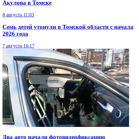
Акулова в Томске
8 августа
11:03
Семь детей утонули в Томской области с начала
2026 года
7 августа
16:17
Два авто начали фотовидеофиксацию