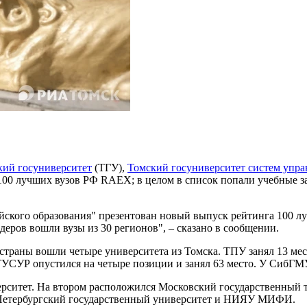
кий госуниверситет
(ТГУ),
Томский госуниверситет систем упра
0 лучших вузов РФ RAEX; в целом в список попали учебные зав
ийского образования" презентован новый выпуск рейтинга 100 л
деров вошли вузы из 30 регионов", – сказано в сообщении.
 страны вошли четыре университета из Томска. ТПУ занял 13 ме
ТУСУР опустился на четыре позиции и занял 63 место. У СибГМУ 
рситет. На втором расположился Московский государственный т
-Петербургский государственный университет и НИЯУ МИФИ.