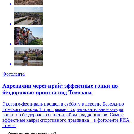
Фотолента
Адреналин через край: эффектные гонки по
бездорожью прошли под Томском
Экстрим-фестиваль прошел в субботу в деревне Березкино
Томского района. В программе – соревновательные заезды,
гонки по бездорожью и тест-драйвы квадроциклов. Самые
эффектные кадры спортивного праздника – в фотоленте РИА
Томск.