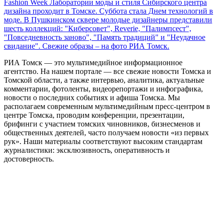
Fashion Week Лаборатории моды и стиля Сибирского центра
дизайна проходит в Томске. Суббота стала Днем технологий в
моде. В Пушкинском сквере молодые дизайнеры представили
шесть коллекций: "Киберсовет", Reverie, "Палимпсест",
"Повседневность заново", "Память традиций" и "Неудачное
свидание". Свежие образы – на фото РИА Томск.
РИА Томск — это мультимедийное информационное
агентство. На нашем портале — все свежие новости Томска и
Томской области, а также интервью, аналитика, актуальные
комментарии, фотоленты, видеорепортажи и инфографика,
новости о последних событиях и афиша Томска. Мы
располагаем современным мультимедийным пресс-центром в
центре Томска, проводим конференции, презентации,
брифинги с участием томских чиновников, бизнесменов и
общественных деятелей, часто получаем новости «из первых
рук». Наши материалы соответствуют высоким стандартам
журналистики: эксклюзивность, оперативность и
достоверность.