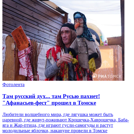
Фотолента
Там русский дух... там Русью пахнет!
"Афанасьев-фест" прошел в Томске
Любители волшебного мира, где лягушка может быть
царевной, где живут-поживают Крошечка-Хаврошечка, Баба-
яга и Жар-птица, где играют гусли-самогуды и растут
молодильные яблочки, накануне провели в Томске