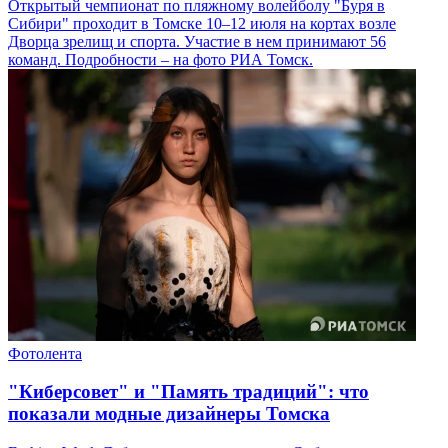
Открытый чемпионат по пляжному волейболу "Буря в
Сибири" проходит в Томске 10–12 июля на кортах возле
Дворца зрелищ и спорта. Участие в нем принимают 56
команд. Подробности – на фото РИА Томск.
Фотолента
"Киберсовет" и "Память традиций": что
показали модные дизайнеры Томска