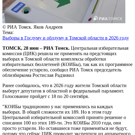
© РИА Томск. Яков Андреев
Тема:
Выборы в Госдуму и облдуму в Томской области в 2026 году
ТОМСК, 28 июн – РИА Томск.
Центральная избирательная
комиссия (ЦИК) решила не применять на предстоящих
выборах в Томской области комплексы обработки
избирательных бюллетеней (КОИБы), так как их программное
обеспечение устарело, сообщил РИА Томск председатель
облизбиркома Ростислав Радзивил
Ранее сообщалось, что в 2026 году жители Томской области
выберут депутатов в областной и федеральный парламент.
Голосование пройдет с 18 по 20 сентября.
"КОИБы традиционно у нас применялись на каждых
выборах. В общей сложности их 189. Но в этом году
Центральной избирательной комиссией принято решение о
списании 100 из этих 189-ти. Это КОИБы 2010 года, они
просто устарели. Но оставшиеся тоже применяться не будут,
потому что сейчас ЦИК проводит экспертизу их аппаратного