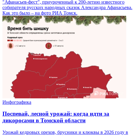
"Афанасьев-фест", приуроченный к 200-летию известного
собирателя русских народных сказок Александра Афанасьева.
Как это было – на фото РИА Томск.
Инфографика
Поспевай, лесной урожай: когда идти за
дикоросами в Томской области
Урожай кедровых орехов, брусники и клюквы в 2026 году в